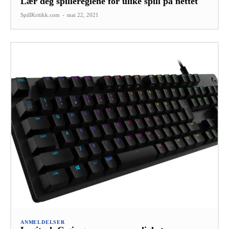
Lær deg spillereglene for ulike spill på nettet
SpillKritikk.com
-
mai 22, 2021
ANMELDELSER