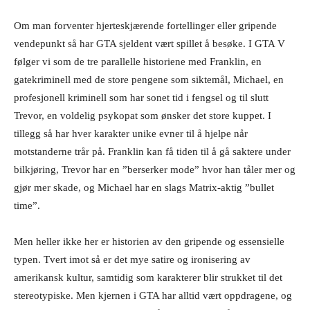
Om man forventer hjerteskjærende fortellinger eller gripende
vendepunkt så har GTA sjeldent vært spillet å besøke. I GTA V
følger vi som de tre parallelle historiene med Franklin, en
gatekriminell med de store pengene som siktemål, Michael, en
profesjonell kriminell som har sonet tid i fengsel og til slutt
Trevor, en voldelig psykopat som ønsker det store kuppet. I
tillegg så har hver karakter unike evner til å hjelpe når
motstanderne trår på. Franklin kan få tiden til å gå saktere under
bilkjøring, Trevor har en ”berserker mode” hvor han tåler mer og
gjør mer skade, og Michael har en slags Matrix-aktig ”bullet
time”.
Men heller ikke her er historien av den gripende og essensielle
typen. Tvert imot så er det mye satire og ironisering av
amerikansk kultur, samtidig som karakterer blir strukket til det
stereotypiske. Men kjernen i GTA har alltid vært oppdragene, og