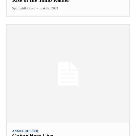
SpillKritikk.com
-
mai 22, 2021
ANMELDELSER
Guitar Hero Live