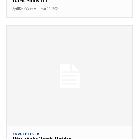
Dark Souls III
SpillKritikk.com
-
mai 22, 2021
ANMELDELSER
Rise of the Tomb Raider