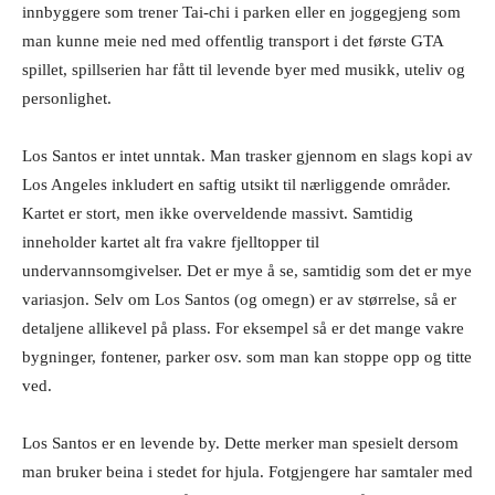
innbyggere som trener Tai-chi i parken eller en joggegjeng som
man kunne meie ned med offentlig transport i det første GTA
spillet, spillserien har fått til levende byer med musikk, uteliv og
personlighet.
Los Santos er intet unntak. Man trasker gjennom en slags kopi av
Los Angeles inkludert en saftig utsikt til nærliggende områder.
Kartet er stort, men ikke overveldende massivt. Samtidig
inneholder kartet alt fra vakre fjelltopper til
undervannsomgivelser. Det er mye å se, samtidig som det er mye
variasjon. Selv om Los Santos (og omegn) er av størrelse, så er
detaljene allikevel på plass. For eksempel så er det mange vakre
bygninger, fontener, parker osv. som man kan stoppe opp og titte
ved.
Los Santos er en levende by. Dette merker man spesielt dersom
man bruker beina i stedet for hjula. Fotgjengere har samtaler med