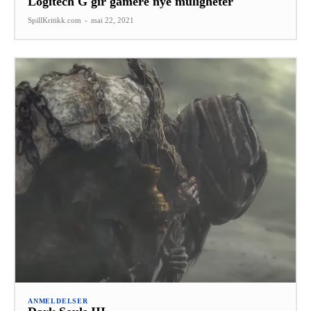
Logitech G gir gamere nye muligheter
SpillKritikk.com
-
mai 22, 2021
ANMELDELSER