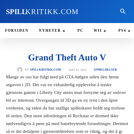
SPILL
KRITIKK.COM
FORSIDEN
NYHETER
PC
WII
PS4
Grand Theft Auto V
MAI 22, 2021
BY
SPILLKRITIKK.COM
ANMELDELSER
Mange av oss har fulgt med på GTA-bølgen siden den første
utgaven i 2D. Det var en vidunderlig opplevelse å traske
gjennom gatene i Liberty City mens man forsynte seg av enhver
bil av interesse. Overgangen til 3D ga en ny tvist i den åpne
verdenen, og siden da har utallige spilleskarer holdt seg trofaste
til serien. Den store utfordringen til Rockstar er dermed ikke
nødvendigvis å pøse på med banebrytende forandringer. Derimot
så er det detaljene i gjennomførelsen som er viktig, og det å gi