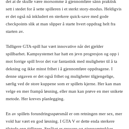
det at de skulle være morsomme å gjennomføre sånn praktisk
sett i stedet for å sette spilleren i et sterkt story-modus. Heldigvis
er det også nå inkludert en sterkere quick-save med gode
checkpoints slik at man slipper å starte hvert oppdrag helt fra
starten av.
Tidligere GTA-spill har vært innovative når det gjelder
spillbarhet. Kampsystemet har hatt en jevn progresjon og opp i
mot forrige spill hvor det var fantastisk med muligheter til å ta
dekning og ikke minst frihet i å gjennomføre oppdragene. I
denne utgaven er det også frihet og muligheter tilgjengelige,
særlig ved de store kuppene som er spillets kjerne. Her kan man
velge en mer frampå løsning, eller man kan prøve en mer snikete
metode. Her kreves planlegging.
En av spillets forundringsspørsmål er om retningen mer sex, mer
vold har vært en god løsning. I GTA V er dette enda sterkere
tilstede enn tidligere. Språket er grovere og gjennomtrekker