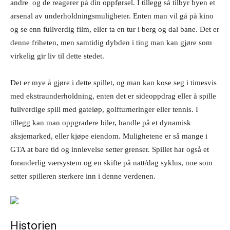
andre og de reagerer på din oppførsel. I tillegg så tilbyr byen et
arsenal av underholdningsmuligheter. Enten man vil gå på kino
og se enn fullverdig film, eller ta en tur i berg og dal bane. Det er
denne friheten, men samtidig dybden i ting man kan gjøre som
virkelig gir liv til dette stedet.
Det er mye å gjøre i dette spillet, og man kan kose seg i timesvis
med ekstraunderholdning, enten det er sideoppdrag eller å spille
fullverdige spill med gateløp, golfturneringer eller tennis. I
tillegg kan man oppgradere biler, handle på et dynamisk
aksjemarked, eller kjøpe eiendom. Mulighetene er så mange i
GTA at bare tid og innlevelse setter grenser. Spillet har også et
foranderlig værsystem og en skifte på natt/dag syklus, noe som
setter spilleren sterkere inn i denne verdenen.
Historien