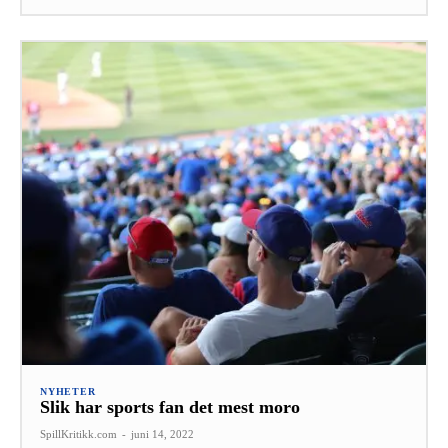
NYHETER
Slik har sports fan det mest moro
SpillKritikk.com
-
juni 14, 2022