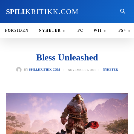
SPILL
KRITIKK.COM
FORSIDEN
NYHETER
PC
WII
PS4
Bless Unleashed
NOVEMBER 1, 2021
BY
SPILLKRITIKK.COM
NYHETER