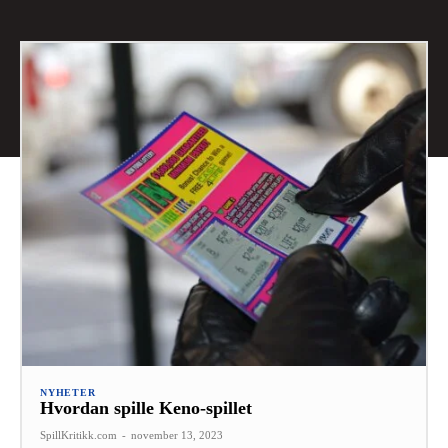
NYHETER
Hvordan spille Keno-spillet
SpillKritikk.com
-
november 13, 2023