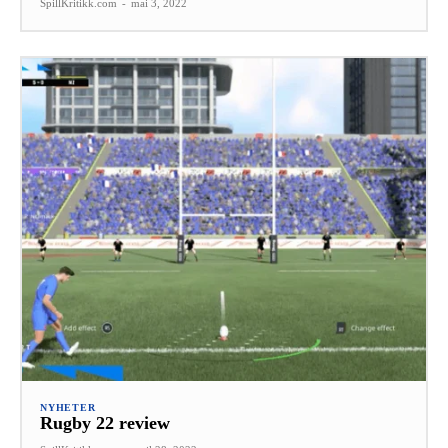
SpillKritikk.com
-
mai 3, 2022
NYHETER
Rugby 22 review