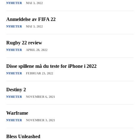
NYHETER
MAI 3, 2022
Anmeldelse av FIFA 22
NYHETER
MAI 3, 2022
Rugby 22 review
NYHETER
APRIL 28, 2022
Disse spillene må du teste for iPhone i 2022
NYHETER
FEBRUAR 23, 2022
Destiny 2
NYHETER
NOVEMBER 6, 2021
Warframe
NYHETER
NOVEMBER 3, 2021
Bless Unleashed