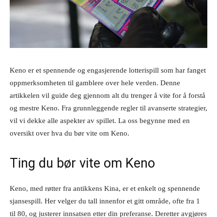
Keno er et spennende og engasjerende lotterispill som har fanget
oppmerksomheten til gamblere over hele verden. Denne
artikkelen vil guide deg gjennom alt du trenger å vite for å forstå
og mestre Keno. Fra grunnleggende regler til avanserte strategier,
vil vi dekke alle aspekter av spillet. La oss begynne med en
oversikt over hva du bør vite om Keno.
Ting du bør vite om Keno
Keno, med røtter fra antikkens Kina, er et enkelt og spennende
sjansespill. Her velger du tall innenfor et gitt område, ofte fra 1
til 80, og justerer innsatsen etter din preferanse. Deretter avgjøres