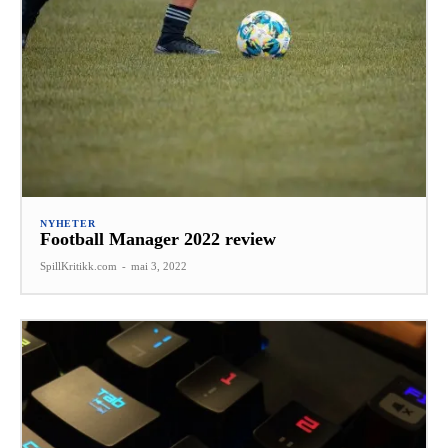
NYHETER
Football Manager 2022 review
SpillKritikk.com
-
mai 3, 2022