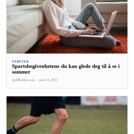
NYHETER
Sportsbegivenhetene du kan glede deg til å se i
sommer
SpillKritikk.com
-
juni 14, 2022