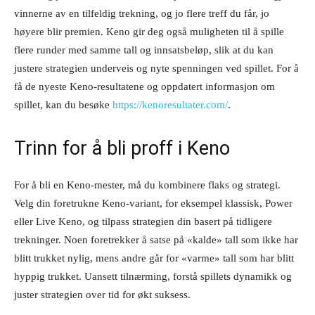
vinnerne av en tilfeldig trekning, og jo flere treff du får, jo
høyere blir premien. Keno gir deg også muligheten til å spille
flere runder med samme tall og innsatsbeløp, slik at du kan
justere strategien underveis og nyte spenningen ved spillet. For å
få de nyeste Keno-resultatene og oppdatert informasjon om
spillet, kan du besøke
https://kenoresultater.com/
.
Trinn for å bli proff i Keno
For å bli en Keno-mester, må du kombinere flaks og strategi.
Velg din foretrukne Keno-variant, for eksempel klassisk, Power
eller Live Keno, og tilpass strategien din basert på tidligere
trekninger. Noen foretrekker å satse på «kalde» tall som ikke har
blitt trukket nylig, mens andre går for «varme» tall som har blitt
hyppig trukket. Uansett tilnærming, forstå spillets dynamikk og
juster strategien over tid for økt suksess.