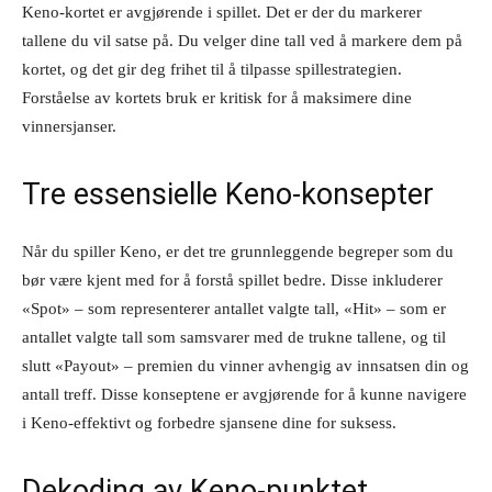
Keno-kortet er avgjørende i spillet. Det er der du markerer
tallene du vil satse på. Du velger dine tall ved å markere dem på
kortet, og det gir deg frihet til å tilpasse spillestrategien.
Forståelse av kortets bruk er kritisk for å maksimere dine
vinnersjanser.
Tre essensielle Keno-konsepter
Når du spiller Keno, er det tre grunnleggende begreper som du
bør være kjent med for å forstå spillet bedre. Disse inkluderer
«Spot» – som representerer antallet valgte tall, «Hit» – som er
antallet valgte tall som samsvarer med de trukne tallene, og til
slutt «Payout» – premien du vinner avhengig av innsatsen din og
antall treff. Disse konseptene er avgjørende for å kunne navigere
i Keno-effektivt og forbedre sjansene dine for suksess.
Dekoding av Keno-punktet