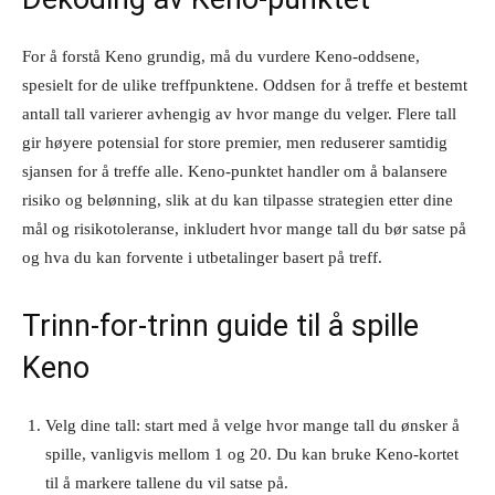
For å forstå Keno grundig, må du vurdere Keno-oddsene,
spesielt for de ulike treffpunktene. Oddsen for å treffe et bestemt
antall tall varierer avhengig av hvor mange du velger. Flere tall
gir høyere potensial for store premier, men reduserer samtidig
sjansen for å treffe alle. Keno-punktet handler om å balansere
risiko og belønning, slik at du kan tilpasse strategien etter dine
mål og risikotoleranse, inkludert hvor mange tall du bør satse på
og hva du kan forvente i utbetalinger basert på treff.
Trinn-for-trinn guide til å spille
Keno
Velg dine tall: start med å velge hvor mange tall du ønsker å
spille, vanligvis mellom 1 og 20. Du kan bruke Keno-kortet
til å markere tallene du vil satse på.