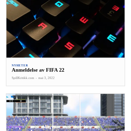
NYHETER
Anmeldelse av FIFA 22
SpillKritikk.com
-
mai 3, 2022