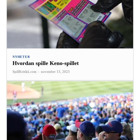
NYHETER
Hvordan spille Keno-spillet
SpillKritikk.com
-
november 13, 2023