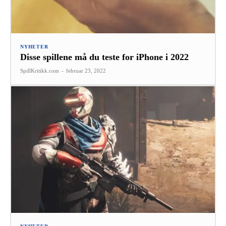
NYHETER
Disse spillene må du teste for iPhone i 2022
SpillKritikk.com
-
februar 23, 2022