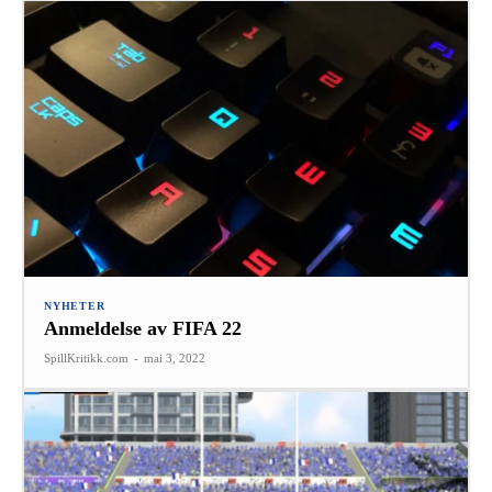
NYHETER
Anmeldelse av FIFA 22
SpillKritikk.com
-
mai 3, 2022