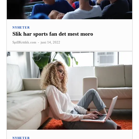
NYHETER
Slik har sports fan det mest moro
SpillKritikk.com
-
juni 14, 2022
NYHETER