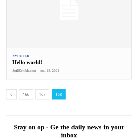
NYHETER
Hello world!
SpillKritikk.com
-
mai 18, 2021
166
167
168
Stay on op - Ge the daily news in your
inbox