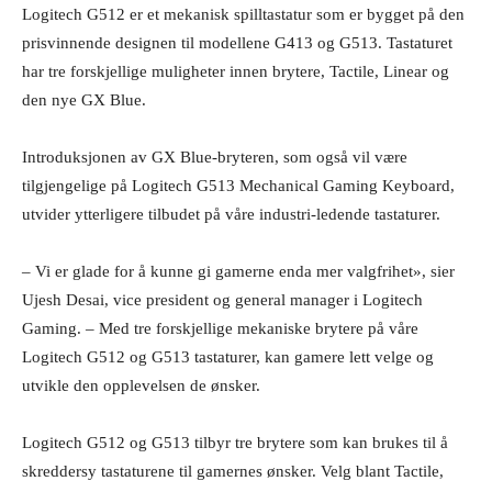
Logitech G512 er et mekanisk spilltastatur som er bygget på den
prisvinnende designen til modellene G413 og G513. Tastaturet
har tre forskjellige muligheter innen brytere, Tactile, Linear og
den nye GX Blue.
Introduksjonen av GX Blue-bryteren, som også vil være
tilgjengelige på Logitech G513 Mechanical Gaming Keyboard,
utvider ytterligere tilbudet på våre industri-ledende tastaturer.
– Vi er glade for å kunne gi gamerne enda mer valgfrihet», sier
Ujesh Desai, vice president og general manager i Logitech
Gaming. – Med tre forskjellige mekaniske brytere på våre
Logitech G512 og G513 tastaturer, kan gamere lett velge og
utvikle den opplevelsen de ønsker.
Logitech G512 og G513 tilbyr tre brytere som kan brukes til å
skreddersy tastaturene til gamernes ønsker. Velg blant Tactile,