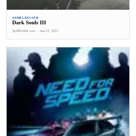
ANMELDELSER
Dark Souls III
SpillKritikk.com
-
mai 22, 2021