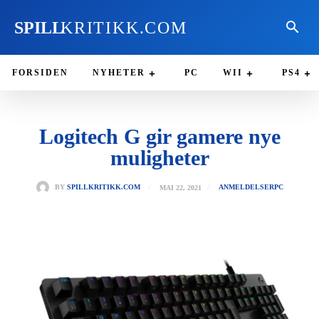
SPILL
KRITIKK.COM
FORSIDEN
NYHETER
PC
WII
PS4
Logitech G gir gamere nye
muligheter
MAI 22, 2021
BY
SPILLKRITIKK.COM
ANMELDELSER
PC