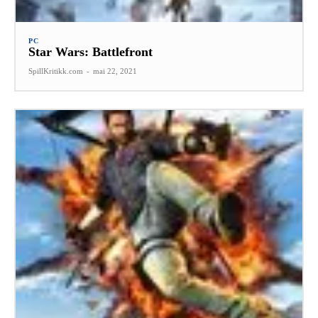
PC
Star Wars: Battlefront
SpillKritikk.com
-
mai 22, 2021