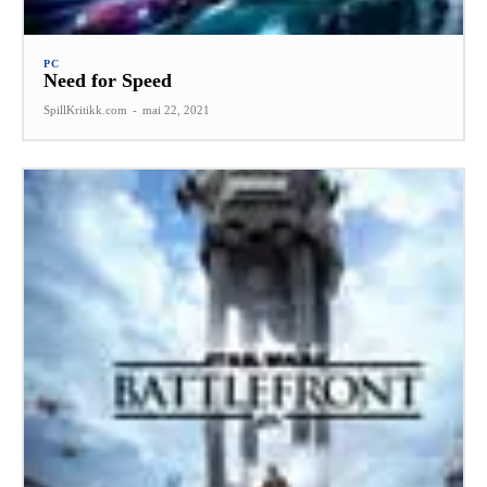
PC
Need for Speed
SpillKritikk.com
-
mai 22, 2021