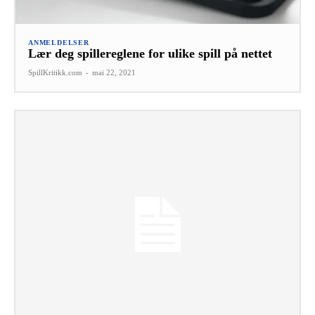
ANMELDELSER
Lær deg spillereglene for ulike spill på nettet
SpillKritikk.com
-
mai 22, 2021