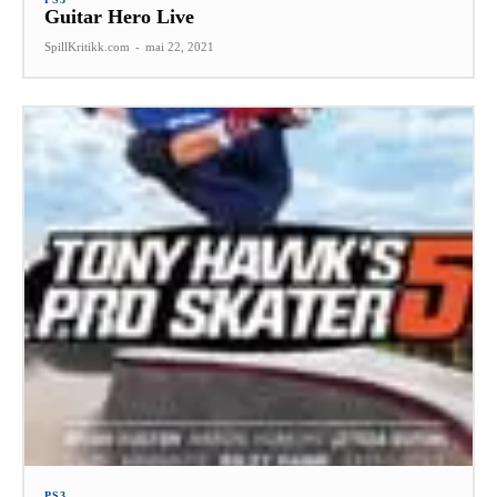
Guitar Hero Live
SpillKritikk.com
-
mai 22, 2021
PS3