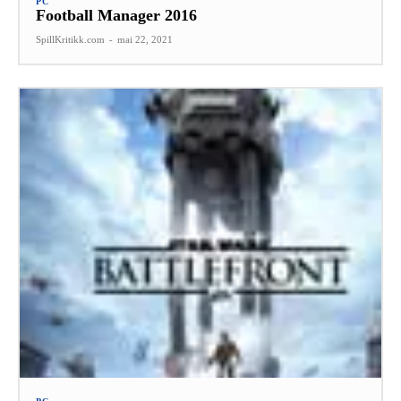
PC
Football Manager 2016
SpillKritikk.com
-
mai 22, 2021