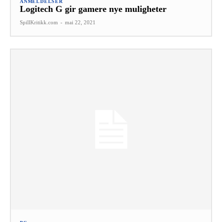
ANMELDELSER
Logitech G gir gamere nye muligheter
SpillKritikk.com
-
mai 22, 2021