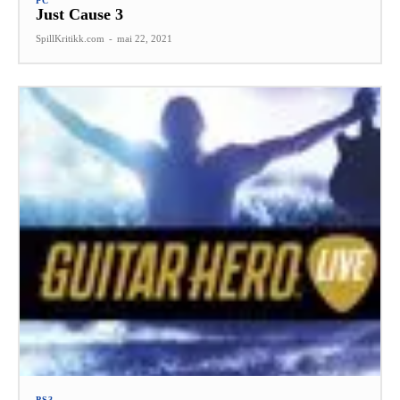
PC
Just Cause 3
SpillKritikk.com
-
mai 22, 2021
PS3