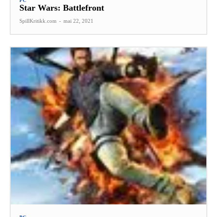
PC
Star Wars: Battlefront
SpillKritikk.com
-
mai 22, 2021