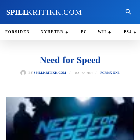
SPILL
KRITIKK.COM
FORSIDEN
NYHETER
PC
WII
PS4
Need for Speed
MAI 22, 2021
BY
SPILLKRITIKK.COM
PC
PS4
X-ONE