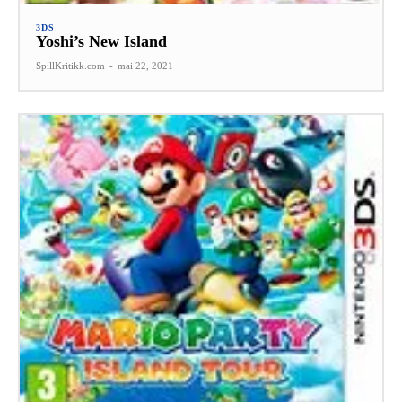
3DS
Yoshi’s New Island
SpillKritikk.com
-
mai 22, 2021