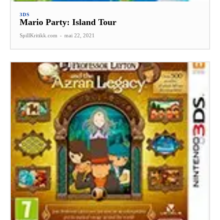
3DS
Mario Party: Island Tour
SpillKritikk.com
-
mai 22, 2021