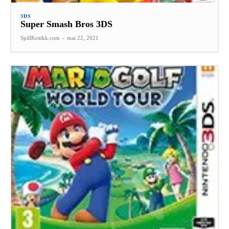
3DS
Super Smash Bros 3DS
SpillKritikk.com
-
mai 22, 2021