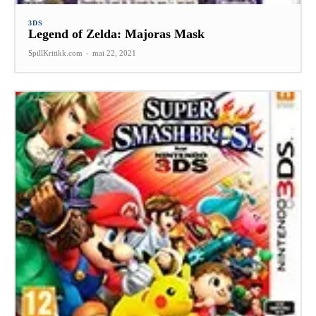
3DS
Legend of Zelda: Majoras Mask
SpillKritikk.com
-
mai 22, 2021