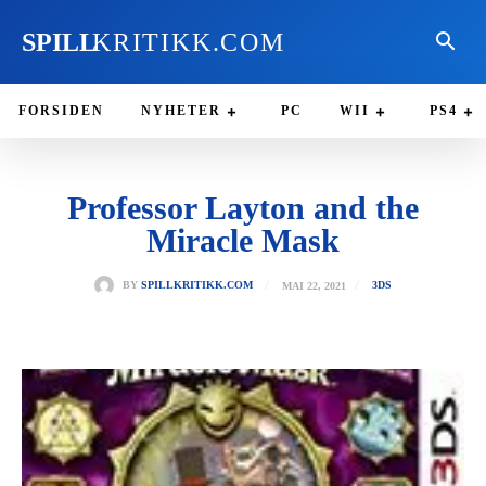
SPILL
KRITIKK.COM
FORSIDEN
NYHETER
PC
WII
PS4
Professor Layton and the
Miracle Mask
MAI 22, 2021
BY
SPILLKRITIKK.COM
3DS