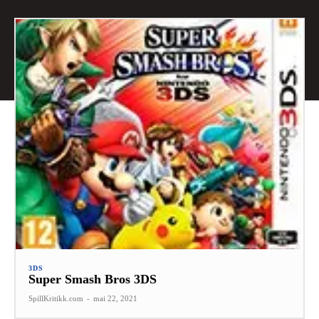
3DS
Super Smash Bros 3DS
SpillKritikk.com
-
mai 22, 2021