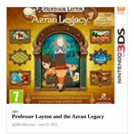
3DS
Professor Layton and the Azran Legacy
SpillKritikk.com
-
mai 22, 2021