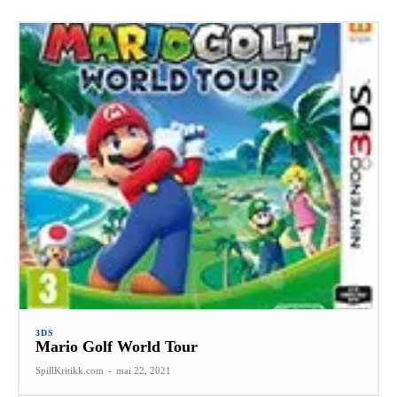
3DS
Mario Golf World Tour
SpillKritikk.com
-
mai 22, 2021