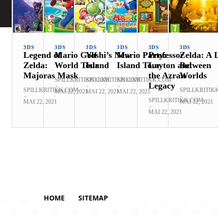
3DS
3DS
3DS
3DS
3DS
3DS
Legend of
Mario Golf
Yoshi’s New
Mario Party:
Professor
Zelda: A 
Zelda:
World Tour
Island
Island Tour
Layton and
Between
Majoras Mask
the Azran
Worlds
SPILLKRITIKK.COM
SPILLKRITIKK.COM
SPILLKRITIKK.COM
Legacy
-
-
-
SPILLKRITIKK.COM
SPILLKRITIK
MAI 22, 2021
MAI 22, 2021
MAI 22, 2021
-
-
SPILLKRITIKK.COM
MAI 22, 2021
MAI 22, 2021
-
MAI 22, 2021
HOME
SITEMAP