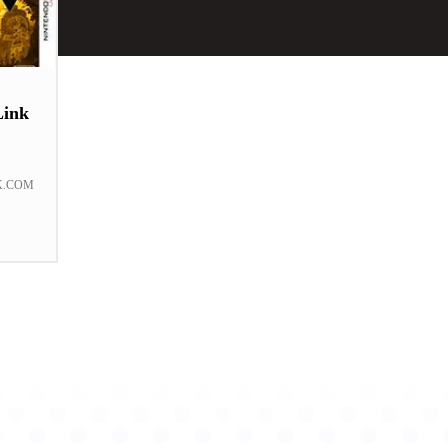
Link
K.COM