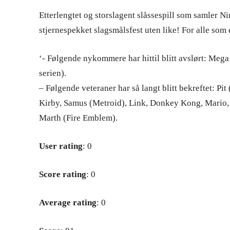
Etterlengtet og storslagent slåssespill som samler N
stjernespekket slagsmålsfest uten like! For alle som
‘- Følgende nykommere har hittil blitt avslørt: Mega
serien).
– Følgende veteraner har så langt blitt bekreftet: Pi
Kirby, Samus (Metroid), Link, Donkey Kong, Mario, 
Marth (Fire Emblem).
User rating
: 0
Score rating
: 0
Average rating
: 0