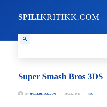
SPILL
KRITIKK.COM
FORSIDEN
NYHETER
PC
Super Smash Bros 3DS
BY
SPILLKRITIKK.COM
MAI 22, 2021
3DS