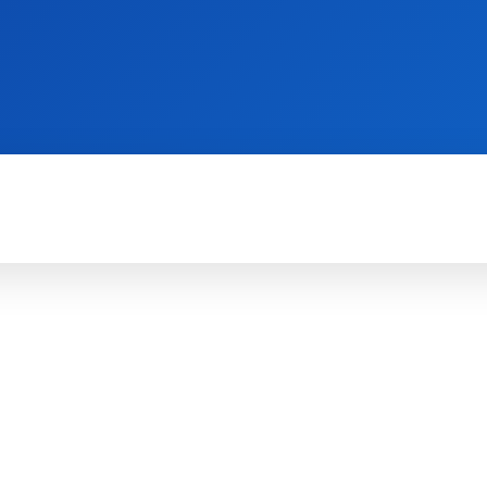
WII
PS4
X360
X-ONE
3DS