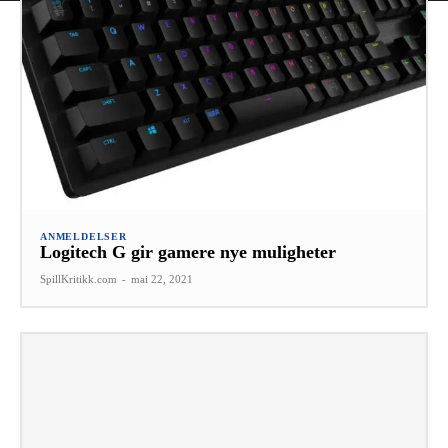
ANMELDELSER
Logitech G gir gamere nye muligheter
SpillKritikk.com
-
mai 22, 2021