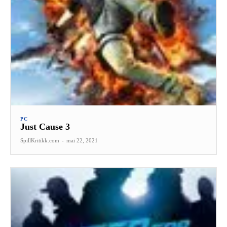
PC
Just Cause 3
SpillKritikk.com
-
mai 22, 2021