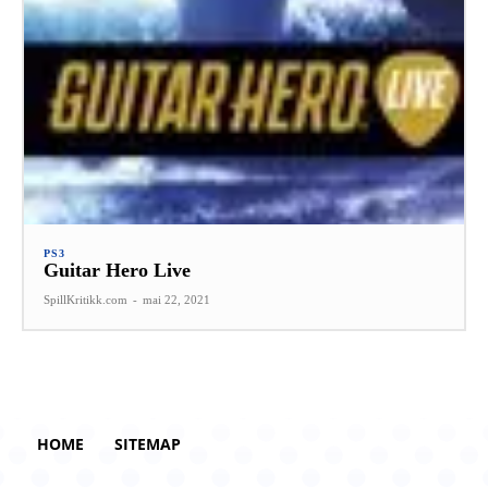
PS3
Guitar Hero Live
SpillKritikk.com
-
mai 22, 2021
HOME
SITEMAP