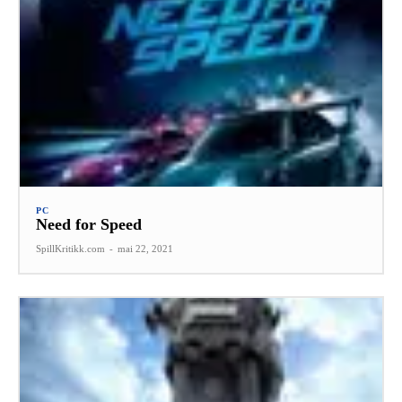
PC
Need for Speed
SpillKritikk.com
-
mai 22, 2021