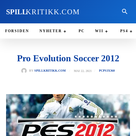
SPILL
KRITIKK.COM
FORSIDEN
NYHETER
PC
WII
PS4
Pro Evolution Soccer 2012
MAI 22, 2021
BY
SPILLKRITIKK.COM
PC
PS3
X360