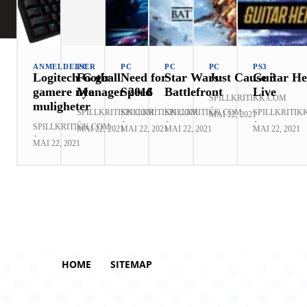
ANMELDELSER
PC
PC
PC
PC
PS3
Logitech G gir
Football
Need for
Star Wars:
Just Cause 3
Guitar He
gamere nye
Manager 2016
Speed
Battlefront
Live
SPILLKRITIKK.COM
muligheter
-
SPILLKRITIKK.COM
SPILLKRITIKK.COM
SPILLKRITIKK.COM
SPILLKRITIK
MAI 22, 2021
-
-
-
-
SPILLKRITIKK.COM
MAI 22, 2021
MAI 22, 2021
MAI 22, 2021
MAI 22, 2021
-
MAI 22, 2021
HOME
SITEMAP