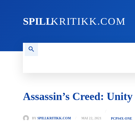
SPILL
KRITIKK.COM
FORSIDEN
NYHETER
PC
Assassin’s Creed: Unity
BY
SPILLKRITIKK.COM
MAI 22, 2021
PC
PS4
X-ONE