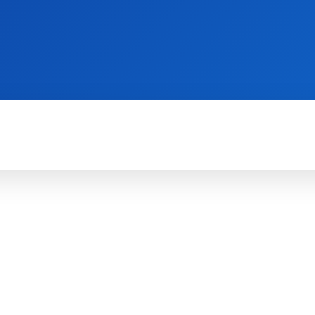
WII
PS4
X360
X-ONE
3DS