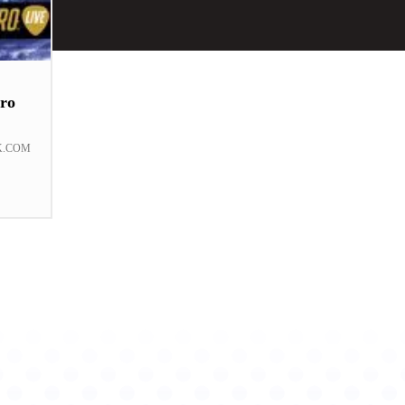
ro
K.COM