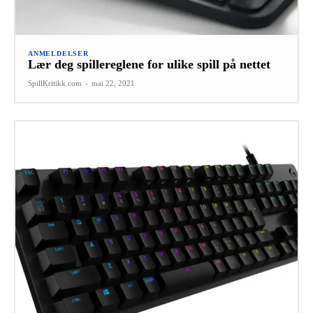
ANMELDELSER
Lær deg spillereglene for ulike spill på nettet
SpillKritikk.com
-
mai 22, 2021