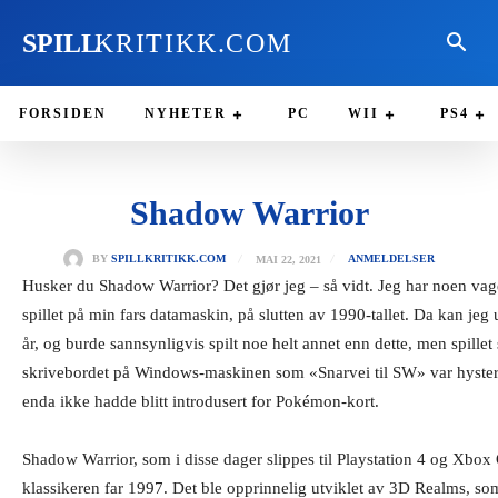
SPILL
KRITIKK.COM
FORSIDEN
NYHETER
PC
WII
PS4
Shadow Warrior
MAI 22, 2021
BY
SPILLKRITIKK.COM
ANMELDELSER
Husker du Shadow Warrior? Det gjør jeg – så vidt. Jeg har noen vage 
spillet på min fars datamaskin, på slutten av 1990-tallet. Da kan je
år, og burde sannsynligvis spilt noe helt annet enn dette, men spillet
skrivebordet på Windows-maskinen som «Snarvei til SW» var hyster
enda ikke hadde blitt introdusert for Pokémon-kort.
Shadow Warrior, som i disse dager slippes til Playstation 4 og Xbox
klassikeren far 1997. Det ble opprinnelig utviklet av 3D Realms, so