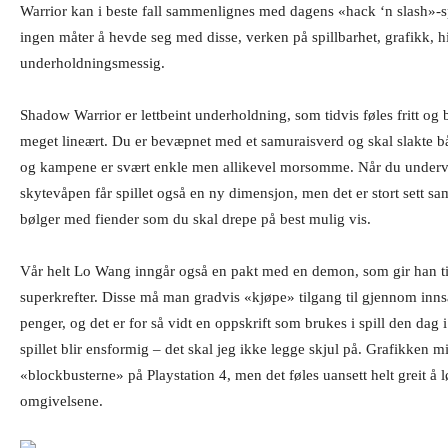
Warrior kan i beste fall sammenlignes med dagens «hack ‘n slash»-sp
ingen måter å hevde seg med disse, verken på spillbarhet, grafikk, his
underholdningsmessig.
Shadow Warrior er lettbeint underholdning, som tidvis føles fritt og 
meget lineært. Du er bevæpnet med et samuraisverd og skal slakte
og kampene er svært enkle men allikevel morsomme. Når du underveis
skytevåpen får spillet også en ny dimensjon, men det er stort sett s
bølger med fiender som du skal drepe på best mulig vis.
Vår helt Lo Wang inngår også en pakt med en demon, som gir han til
superkrefter. Disse må man gradvis «kjøpe» tilgang til gjennom inns
penger, og det er for så vidt en oppskrift som brukes i spill den dag
spillet blir ensformig – det skal jeg ikke legge skjul på. Grafikken m
«blockbusterne» på Playstation 4, men det føles uansett helt greit å l
omgivelsene.