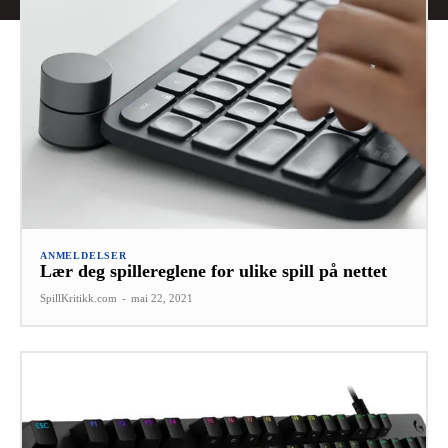
ANMELDELSER
Lær deg spillereglene for ulike spill på nettet
SpillKritikk.com
-
mai 22, 2021