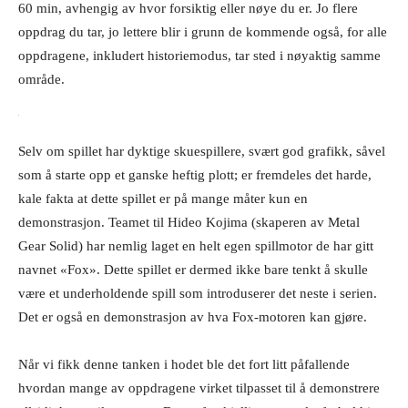
60 min, avhengig av hvor forsiktig eller nøye du er. Jo flere
oppdrag du tar, jo lettere blir i grunn de kommende også, for alle
oppdragene, inkludert historiemodus, tar sted i nøyaktig samme
område.
Selv om spillet har dyktige skuespillere, svært god grafikk, såvel
som å starte opp et ganske heftig plott; er fremdeles det harde,
kale fakta at dette spillet er på mange måter kun en
demonstrasjon. Teamet til Hideo Kojima (skaperen av Metal
Gear Solid) har nemlig laget en helt egen spillmotor de har gitt
navnet «Fox». Dette spillet er dermed ikke bare tenkt å skulle
være et underholdende spill som introduserer det neste i serien.
Det er også en demonstrasjon av hva Fox-motoren kan gjøre.
Når vi fikk denne tanken i hodet ble det fort litt påfallende
hvordan mange av oppdragene virket tilpasset til å demonstrere