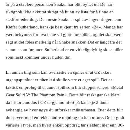
år på å etablere personaen Snake, har blitt byttet ut! De har
riktignok ikke akkurat skrapt på bunn av lista for å finne en
stedfortreder dog. Den neste Snake er spilt av ingen ringere enn
Kiefer Sutherland, kanskje best kjent fra serien «24». Mange har
vært bekymret for hva dette vil gjøre for spillet, og det skal være
sagt at det føles merkelig når Snake snakker. Det er langt fra det
samme som før, men Sutherland er en virkelig dyktig skuespiller
som raskt kommer under huden din.
En annen ting som kan overraske en spiller er at GZ ikke i
utgangspunktet er tiltenkt å skulle være et eget spill. Det er
faktisk en prolog til et annet spill som blir sluppet senere: «Metal
Gear Solid V: The Phantom Pain». Dette blir raskt ganske klart
da historiemodus i GZ er gjennomført på kanskje 2 timer
avhengig av hvor nøye du utforsker militærbasen. Etter dette blir
du servert med en rekke andre oppdrag du kan utføre. De er godt
varierte i type, men hvert enkelt oppdrag tar sjeldent mer enn 30-