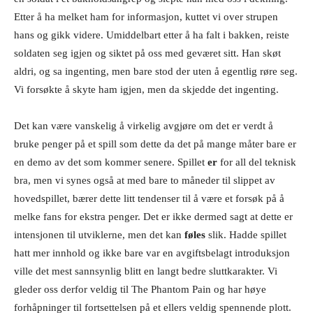
Etter å ha melket ham for informasjon, kuttet vi over strupen
hans og gikk videre. Umiddelbart etter å ha falt i bakken, reiste
soldaten seg igjen og siktet på oss med geværet sitt. Han skøt
aldri, og sa ingenting, men bare stod der uten å egentlig røre seg.
Vi forsøkte å skyte ham igjen, men da skjedde det ingenting.
Det kan være vanskelig å virkelig avgjøre om det er verdt å
bruke penger på et spill som dette da det på mange måter bare er
en demo av det som kommer senere. Spillet
er
for all del teknisk
bra, men vi synes også at med bare to måneder til slippet av
hovedspillet, bærer dette litt tendenser til å være et forsøk på å
melke fans for ekstra penger. Det er ikke dermed sagt at dette er
intensjonen til utviklerne, men det kan
føles
slik. Hadde spillet
hatt mer innhold og ikke bare var en avgiftsbelagt introduksjon
ville det mest sannsynlig blitt en langt bedre sluttkarakter. Vi
gleder oss derfor veldig til The Phantom Pain og har høye
forhåpninger til fortsettelsen på et ellers veldig spennende plott.