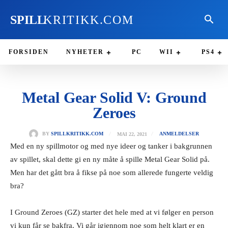
SPILL
KRITIKK.COM
FORSIDEN
NYHETER
PC
WII
PS4
Metal Gear Solid V: Ground
Zeroes
MAI 22, 2021
BY
SPILLKRITIKK.COM
ANMELDELSER
Med en ny spillmotor og med nye ideer og tanker i bakgrunnen
av spillet, skal dette gi en ny måte å spille Metal Gear Solid på.
Men har det gått bra å fikse på noe som allerede fungerte veldig
bra?
I Ground Zeroes (GZ) starter det hele med at vi følger en person
vi kun får se bakfra. Vi går igjennom noe som helt klart er en