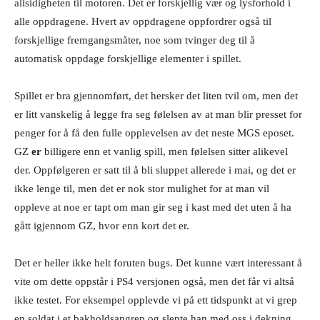
allsidigheten til motoren. Det er forskjellig vær og lysforhold i
alle oppdragene. Hvert av oppdragene oppfordrer også til
forskjellige fremgangsmåter, noe som tvinger deg til å
automatisk oppdage forskjellige elementer i spillet.
Spillet er bra gjennomført, det hersker det liten tvil om, men det
er litt vanskelig å legge fra seg følelsen av at man blir presset for
penger for å få den fulle opplevelsen av det neste MGS eposet.
GZ
er
billigere enn et vanlig spill, men følelsen sitter alikevel
der. Oppfølgeren er satt til å bli sluppet allerede i mai, og det er
ikke lenge til, men det er nok stor mulighet for at man vil
oppleve at noe er tapt om man gir seg i kast med det uten å ha
gått igjennom GZ, hvor enn kort det er.
Det er heller ikke helt foruten bugs. Det kunne vært interessant å
vite om dette oppstår i PS4 versjonen også, men det får vi altså
ikke testet. For eksempel opplevde vi på ett tidspunkt at vi grep
en soldat i et bakholdsangrep og slepte han med oss i dekning.