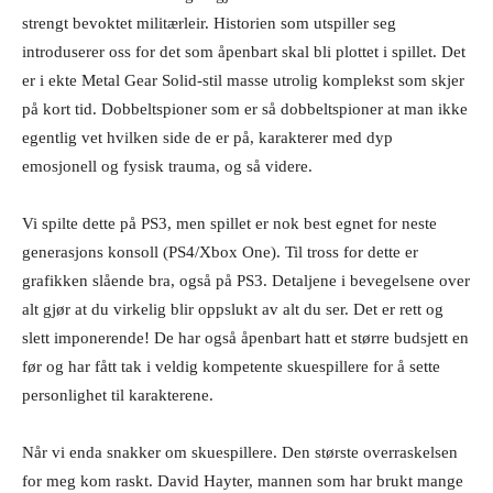
strengt bevoktet militærleir. Historien som utspiller seg
introduserer oss for det som åpenbart skal bli plottet i spillet. Det
er i ekte Metal Gear Solid-stil masse utrolig komplekst som skjer
på kort tid. Dobbeltspioner som er så dobbeltspioner at man ikke
egentlig vet hvilken side de er på, karakterer med dyp
emosjonell og fysisk trauma, og så videre.
Vi spilte dette på PS3, men spillet er nok best egnet for neste
generasjons konsoll (PS4/Xbox One). Til tross for dette er
grafikken slående bra, også på PS3. Detaljene i bevegelsene over
alt gjør at du virkelig blir oppslukt av alt du ser. Det er rett og
slett imponerende! De har også åpenbart hatt et større budsjett en
før og har fått tak i veldig kompetente skuespillere for å sette
personlighet til karakterene.
Når vi enda snakker om skuespillere. Den største overraskelsen
for meg kom raskt. David Hayter, mannen som har brukt mange