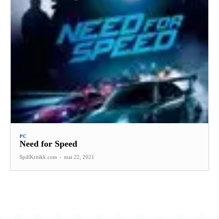
PC
Need for Speed
SpillKritikk.com
-
mai 22, 2021