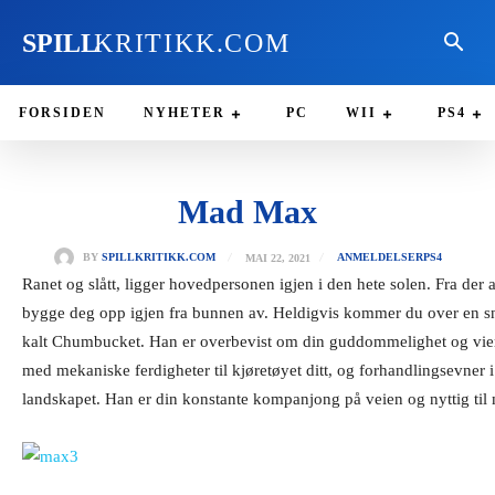
SPILL
KRITIKK.COM
FORSIDEN
NYHETER
PC
WII
PS4
Mad Max
MAI 22, 2021
BY
SPILLKRITIKK.COM
ANMELDELSER
PS4
Ranet og slått, ligger hovedpersonen igjen i den hete solen. Fra der 
bygge deg opp igjen fra bunnen av. Heldigvis kommer du over en s
kalt Chumbucket. Han er overbevist om din guddommelighet og vier d
med mekaniske ferdigheter til kjøretøyet ditt, og forhandlingsevner i
landskapet. Han er din konstante kompanjong på veien og nyttig til