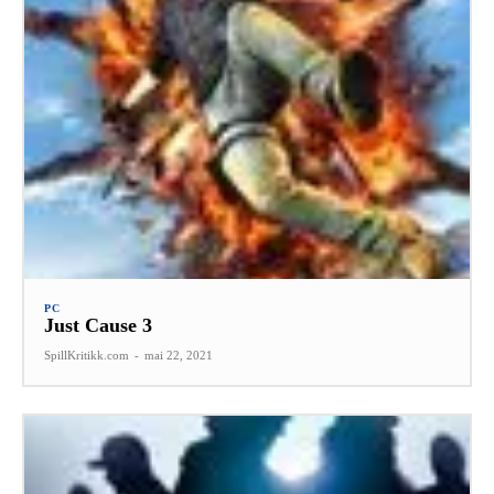
PC
Just Cause 3
SpillKritikk.com
-
mai 22, 2021