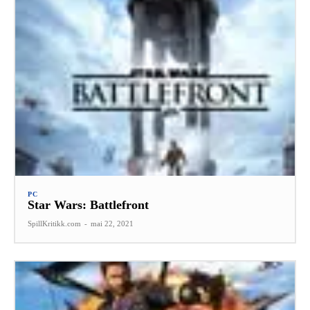
PC
Star Wars: Battlefront
SpillKritikk.com
-
mai 22, 2021