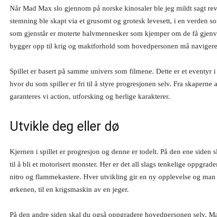
Når Mad Max slo gjennom på norske kinosaler ble jeg mildt sagt rev
stemning ble skapt via et grusomt og grotesk levesett, i en verden s
som gjenstår er muterte halvmennesker som kjemper om de få gjenv
bygger opp til krig og maktforhold som hovedpersonen må naviger
Spillet er basert på samme univers som filmene. Dette er et eventyr 
hvor du som spiller er fri til å styre progresjonen selv. Fra skaperne 
garanteres vi action, utforsking og herlige karakterer.
Utvikle deg eller dø
Kjernen i spillet er progresjon og denne er todelt. På den ene siden 
til å bli et motorisert monster. Her er det all slags tenkelige oppgrade
nitro og flammekastere. Hver utvikling gir en ny opplevelse og man g
ørkenen, til en krigsmaskin av en jeger.
På den andre siden skal du også oppgradere hovedpersonen selv, Max