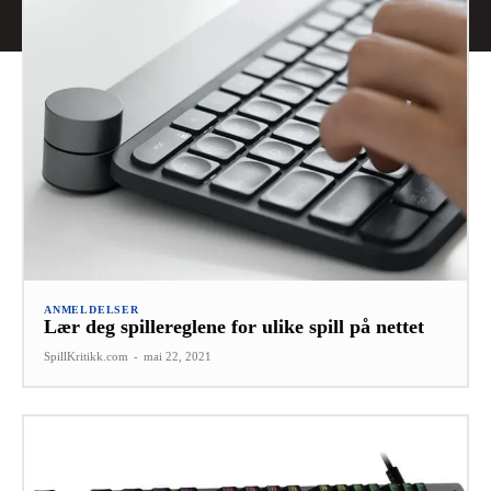
ANMELDELSER
Lær deg spillereglene for ulike spill på nettet
SpillKritikk.com
-
mai 22, 2021