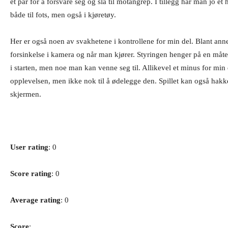
et par for å forsvare seg og slå til motangrep. I tillegg har man jo et h
både til fots, men også i kjøretøy.
Her er også noen av svakhetene i kontrollene for min del. Blant annet
forsinkelse i kamera og når man kjører. Styringen henger på en måte l
i starten, men noe man kan venne seg til. Allikevel et minus for min
opplevelsen, men ikke nok til å ødelegge den. Spillet kan også hakke 
skjermen.
User rating
: 0
Score rating
: 0
Average rating
: 0
Score
: