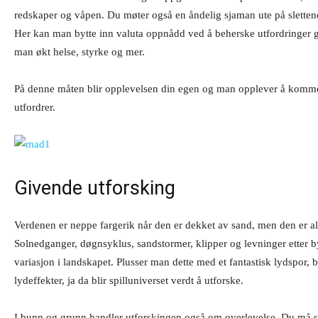
redskaper og våpen. Du møter også en åndelig sjaman ute på slettene
Her kan man bytte inn valuta oppnådd ved å beherske utfordringer gje
man økt helse, styrke og mer.
På denne måten blir opplevelsen din egen og man opplever å komme f
utfordrer.
Givende utforsking
Verdenen er neppe fargerik når den er dekket av sand, men den er a
Solnedganger, døgnsyklus, sandstormer, klipper og levninger etter b
variasjon i landskapet. Plusser man dette med et fantastisk lydspor, 
lydeffekter, ja da blir spilluniverset verdt å utforske.
I bunn og grunn handler utforskingen også om overlevelse. Du må sø