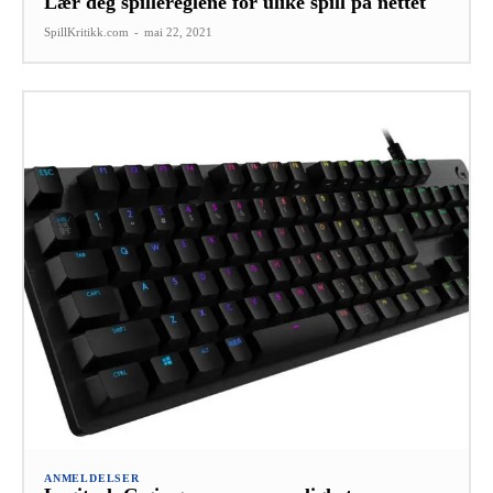
Lær deg spillereglene for ulike spill på nettet
SpillKritikk.com
-
mai 22, 2021
ANMELDELSER