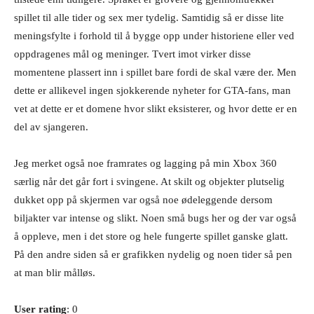
spillet til alle tider og sex mer tydelig. Samtidig så er disse lite
meningsfylte i forhold til å bygge opp under historiene eller ved
oppdragenes mål og meninger. Tvert imot virker disse
momentene plassert inn i spillet bare fordi de skal være der. Men
dette er allikevel ingen sjokkerende nyheter for GTA-fans, man
vet at dette er et domene hvor slikt eksisterer, og hvor dette er en
del av sjangeren.
Jeg merket også noe framrates og lagging på min Xbox 360
særlig når det går fort i svingene. At skilt og objekter plutselig
dukket opp på skjermen var også noe ødeleggende dersom
biljakter var intense og slikt. Noen små bugs her og der var også
å oppleve, men i det store og hele fungerte spillet ganske glatt.
På den andre siden så er grafikken nydelig og noen tider så pen
at man blir målløs.
User rating
: 0