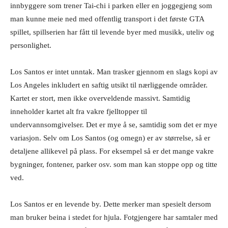
innbyggere som trener Tai-chi i parken eller en joggegjeng som
man kunne meie ned med offentlig transport i det første GTA
spillet, spillserien har fått til levende byer med musikk, uteliv og
personlighet.
Los Santos er intet unntak. Man trasker gjennom en slags kopi av
Los Angeles inkludert en saftig utsikt til nærliggende områder.
Kartet er stort, men ikke overveldende massivt. Samtidig
inneholder kartet alt fra vakre fjelltopper til
undervannsomgivelser. Det er mye å se, samtidig som det er mye
variasjon. Selv om Los Santos (og omegn) er av størrelse, så er
detaljene allikevel på plass. For eksempel så er det mange vakre
bygninger, fontener, parker osv. som man kan stoppe opp og titte
ved.
Los Santos er en levende by. Dette merker man spesielt dersom
man bruker beina i stedet for hjula. Fotgjengere har samtaler med