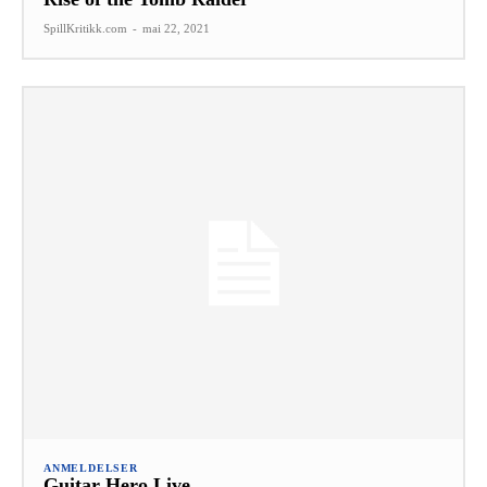
SpillKritikk.com
-
mai 22, 2021
ANMELDELSER
Guitar Hero Live