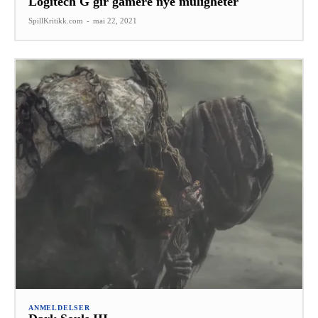
Logitech G gir gamere nye muligheter
SpillKritikk.com
-
mai 22, 2021
ANMELDELSER