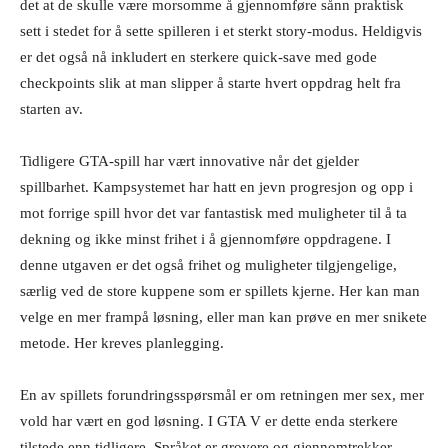
det at de skulle være morsomme å gjennomføre sånn praktisk
sett i stedet for å sette spilleren i et sterkt story-modus. Heldigvis
er det også nå inkludert en sterkere quick-save med gode
checkpoints slik at man slipper å starte hvert oppdrag helt fra
starten av.
Tidligere GTA-spill har vært innovative når det gjelder
spillbarhet. Kampsystemet har hatt en jevn progresjon og opp i
mot forrige spill hvor det var fantastisk med muligheter til å ta
dekning og ikke minst frihet i å gjennomføre oppdragene. I
denne utgaven er det også frihet og muligheter tilgjengelige,
særlig ved de store kuppene som er spillets kjerne. Her kan man
velge en mer frampå løsning, eller man kan prøve en mer snikete
metode. Her kreves planlegging.
En av spillets forundringsspørsmål er om retningen mer sex, mer
vold har vært en god løsning. I GTA V er dette enda sterkere
tilstede enn tidligere. Språket er grovere og gjennomtrekker