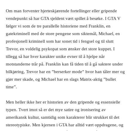
Om man forventer hjerteskjærende fortellinger eller gripende
vendepunkt så har GTA sjeldent vært spillet å besøke. I GTA V
følger vi som de tre parallelle historiene med Franklin, en
gatekriminell med de store pengene som siktemål, Michael, en
profesjonell kriminell som har sonet tid i fengsel og til slutt
Trevor, en voldelig psykopat som ønsker det store kuppet. I
tillegg så har hver karakter unike evner til å hjelpe når
motstanderne trår på. Franklin kan få tiden til å gå saktere under
bilkjøring, Trevor har en ”berserker mode” hvor han tåler mer og
gjør mer skade, og Michael har en slags Matrix-aktig ”bullet
time”.
Men heller ikke her er historien av den gripende og essensielle
typen. Tvert imot så er det mye satire og ironisering av
amerikansk kultur, samtidig som karakterer blir strukket til det
stereotypiske. Men kjernen i GTA har alltid vært oppdragene, og