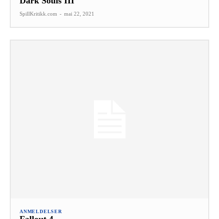
Dark Souls III
SpillKritikk.com
-
mai 22, 2021
ANMELDELSER
Fallout 4