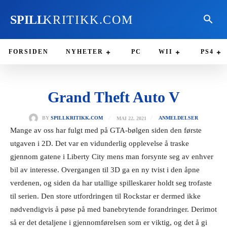
SPILL
KRITIKK.COM
FORSIDEN
NYHETER
PC
WII
PS4
Grand Theft Auto V
MAI 22, 2021
BY
SPILLKRITIKK.COM
ANMELDELSER
Mange av oss har fulgt med på GTA-bølgen siden den første
utgaven i 2D. Det var en vidunderlig opplevelse å traske
gjennom gatene i Liberty City mens man forsynte seg av enhver
bil av interesse. Overgangen til 3D ga en ny tvist i den åpne
verdenen, og siden da har utallige spilleskarer holdt seg trofaste
til serien. Den store utfordringen til Rockstar er dermed ikke
nødvendigvis å pøse på med banebrytende forandringer. Derimot
så er det detaljene i gjennomførelsen som er viktig, og det å gi