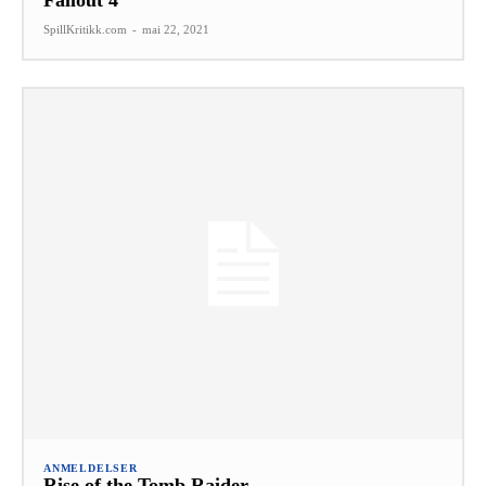
SpillKritikk.com
-
mai 22, 2021
ANMELDELSER
Rise of the Tomb Raider