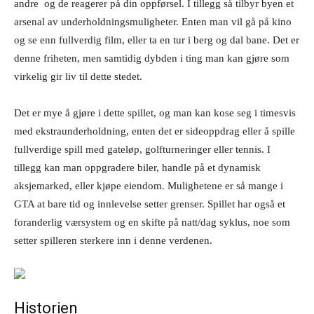
andre og de reagerer på din oppførsel. I tillegg så tilbyr byen et
arsenal av underholdningsmuligheter. Enten man vil gå på kino
og se enn fullverdig film, eller ta en tur i berg og dal bane. Det er
denne friheten, men samtidig dybden i ting man kan gjøre som
virkelig gir liv til dette stedet.
Det er mye å gjøre i dette spillet, og man kan kose seg i timesvis
med ekstraunderholdning, enten det er sideoppdrag eller å spille
fullverdige spill med gateløp, golfturneringer eller tennis. I
tillegg kan man oppgradere biler, handle på et dynamisk
aksjemarked, eller kjøpe eiendom. Mulighetene er så mange i
GTA at bare tid og innlevelse setter grenser. Spillet har også et
foranderlig værsystem og en skifte på natt/dag syklus, noe som
setter spilleren sterkere inn i denne verdenen.
Historien