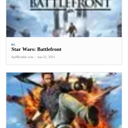
PC
Star Wars: Battlefront
SpillKritikk.com
-
mai 22, 2021