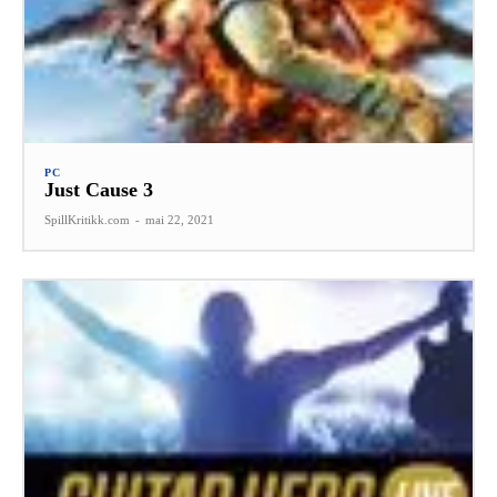
PC
Just Cause 3
SpillKritikk.com
-
mai 22, 2021