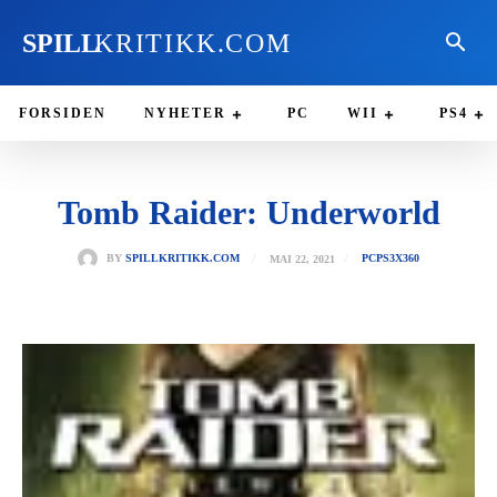
SPILL
KRITIKK.COM
FORSIDEN
NYHETER
PC
WII
PS4
Tomb Raider: Underworld
MAI 22, 2021
BY
SPILLKRITIKK.COM
PC
PS3
X360