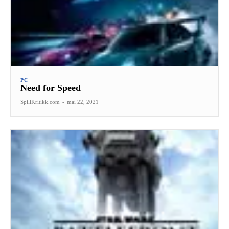
PC
Need for Speed
SpillKritikk.com
-
mai 22, 2021