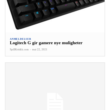
ANMELDELSER
Logitech G gir gamere nye muligheter
SpillKritikk.com
-
mai 22, 2021