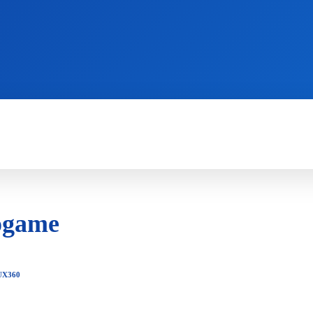
WII
PS4
X360
X-ONE
3DS
ogame
U
X360