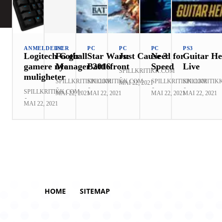
ANMELDELSER
PC
PC
PC
PC
PS3
Logitech G gir
Football
Star Wars:
Just Cause 3
Need for
Guitar He
gamere nye
Manager 2016
Battlefront
Speed
Live
SPILLKRITIKK.COM
muligheter
-
SPILLKRITIKK.COM
SPILLKRITIKK.COM
SPILLKRITIKK.COM
SPILLKRITIK
MAI 22, 2021
-
-
-
-
SPILLKRITIKK.COM
MAI 22, 2021
MAI 22, 2021
MAI 22, 2021
MAI 22, 2021
-
MAI 22, 2021
HOME
SITEMAP