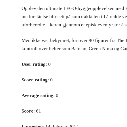
Opplev den ultimate LEGO-byggeopplevelsen med E
misforståelse blir sett på som nøkkelen til å redde 
uforberedte – karen gjennom et episk eventyr for å 
Men ikke vær bekymret, for over 90 figurer fra The 
kontroll over helter som Batman, Green Ninja og Ga
User rating
: 0
Score rating
: 0
Average rating
: 0
Score
: 61
Lansering
: 14. februar 2014