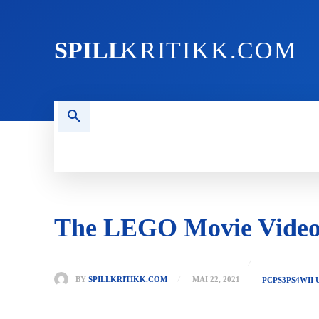
SPILL
KRITIKK.COM
FORSIDEN
NYHETER
PC
The LEGO Movie Vide
BY
SPILLKRITIKK.COM
MAI 22, 2021
PC
PS3
PS4
WII 