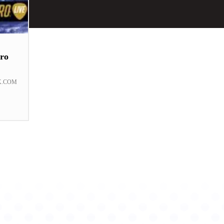
ro
K.COM