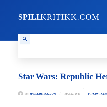
SPILL
KRITIKK.COM
FORSIDEN
NYHETER
PC
Star Wars: Republic He
BY
SPILLKRITIKK.COM
MAI 22, 2021
PC
PS3
WII
X360