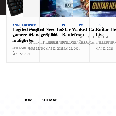
ANMELDELSER
PC
PC
PC
PC
PS3
Logitech G gir
Football
Need for
Star Wars:
Just Cause 3
Guitar He
gamere nye
Manager 2016
Speed
Battlefront
Live
SPILLKRITIKK.COM
muligheter
-
SPILLKRITIKK.COM
SPILLKRITIKK.COM
SPILLKRITIKK.COM
SPILLKRITIK
MAI 22, 2021
-
-
-
-
SPILLKRITIKK.COM
MAI 22, 2021
MAI 22, 2021
MAI 22, 2021
MAI 22, 2021
-
MAI 22, 2021
HOME
SITEMAP