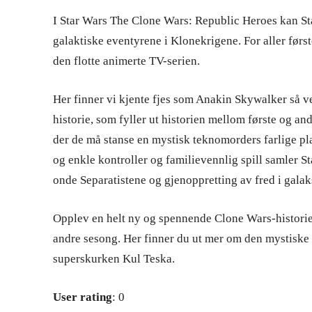
I Star Wars The Clone Wars: Republic Heroes kan Sta
galaktiske eventyrene i Klonekrigene. For aller førs
den flotte animerte TV-serien.
Her finner vi kjente fjes som Anakin Skywalker så v
historie, som fyller ut historien mellom første og an
der de må stanse en mystisk teknomorders farlige plan
og enkle kontroller og familievennlig spill samler S
onde Separatistene og gjenoppretting av fred i galak
Opplev en helt ny og spennende Clone Wars-histori
andre sesong. Her finner du ut mer om den mystiske
superskurken Kul Teska.
User rating
: 0