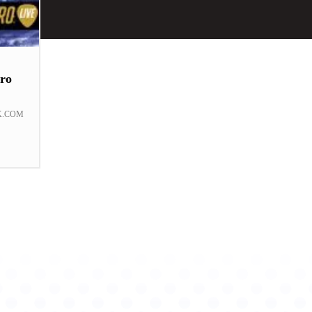
ro
K.COM