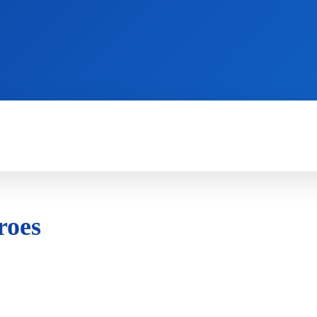
WII
PS4
X360
X-ONE
3DS
roes