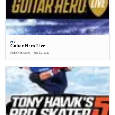
PS3
Guitar Hero Live
SpillKritikk.com
-
mai 22, 2021