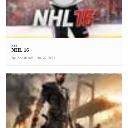
PS3
NHL 16
SpillKritikk.com
-
mai 22, 2021