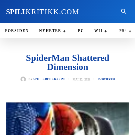
SPILL
KRITIKK.COM
FORSIDEN
NYHETER
PC
WII
PS4
SpiderMan Shattered
Dimension
MAI 22, 2021
BY
SPILLKRITIKK.COM
PS3
WII
X360