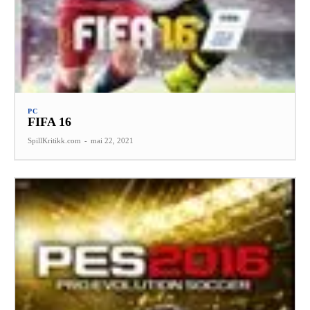
PC
FIFA 16
SpillKritikk.com
-
mai 22, 2021