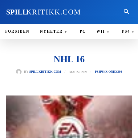
SPILL
KRITIKK.COM
FORSIDEN
NYHETER
PC
WII
PS4
NHL 16
MAI 22, 2021
BY
SPILLKRITIKK.COM
PS3
PS4
X-ONE
X360