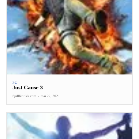
PC
Just Cause 3
SpillKritikk.com
-
mai 22, 2021