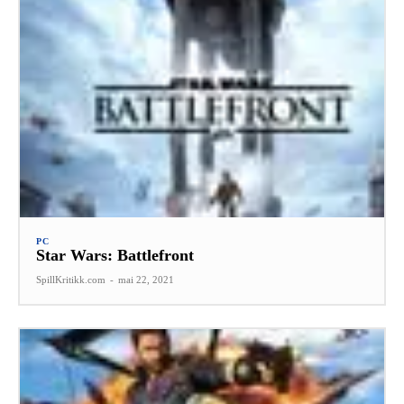
PC
Star Wars: Battlefront
SpillKritikk.com
-
mai 22, 2021