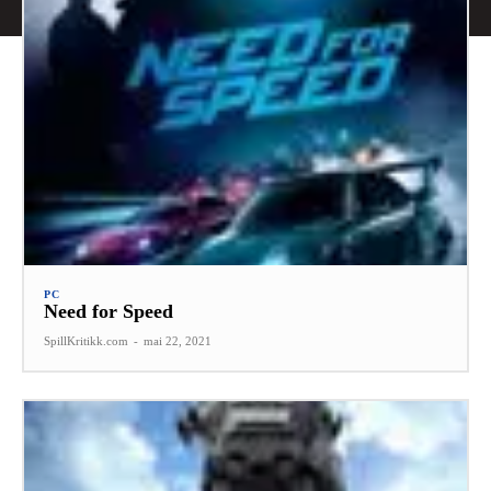
PC
Need for Speed
SpillKritikk.com
-
mai 22, 2021