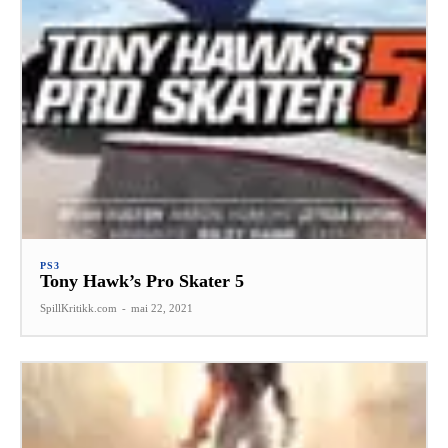
PS3
Tony Hawk’s Pro Skater 5
SpillKritikk.com
-
mai 22, 2021