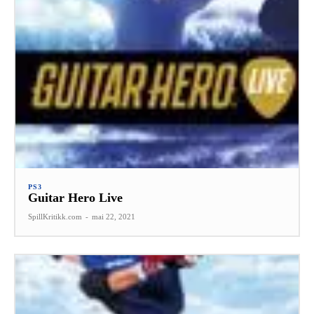
PS3
Guitar Hero Live
SpillKritikk.com
-
mai 22, 2021