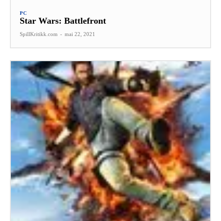
PC
Star Wars: Battlefront
SpillKritikk.com
-
mai 22, 2021