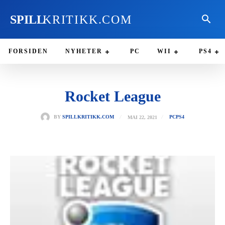
SPILL
KRITIKK.COM
FORSIDEN
NYHETER
PC
WII
PS4
Rocket League
MAI 22, 2021
BY
SPILLKRITIKK.COM
PC
PS4