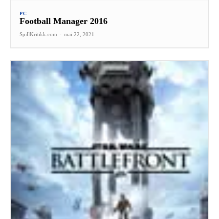
PC
Football Manager 2016
SpillKritikk.com
-
mai 22, 2021