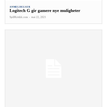
ANMELDELSER
Logitech G gir gamere nye muligheter
SpillKritikk.com
-
mai 22, 2021