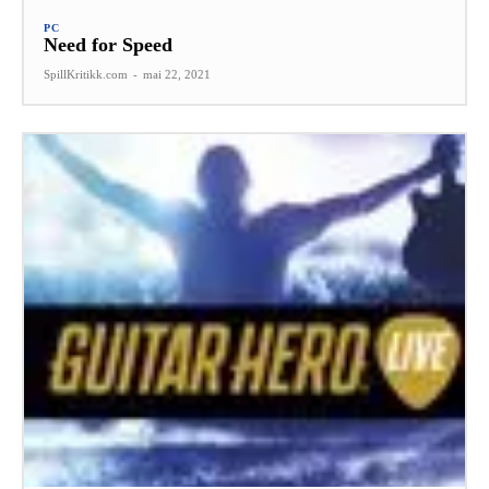
PC
Need for Speed
SpillKritikk.com
-
mai 22, 2021