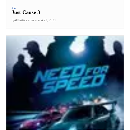
PC
Just Cause 3
SpillKritikk.com
-
mai 22, 2021