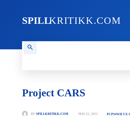
SPILL
KRITIKK.COM
FORSIDEN
NYHETER
PC
Project CARS
BY
SPILLKRITIKK.COM
MAI 22, 2021
PC
PS4
WII U
X-