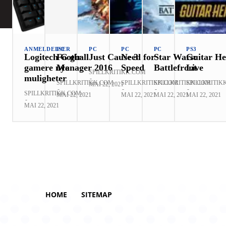
ANMELDELSER
PC
PC
PC
PC
PS3
Logitech G gir
Football
Just Cause 3
Need for
Star Wars:
Guitar He
gamere nye
Manager 2016
Speed
Battlefront
Live
SPILLKRITIKK.COM
muligheter
-
SPILLKRITIKK.COM
SPILLKRITIKK.COM
SPILLKRITIKK.COM
SPILLKRITIK
MAI 22, 2021
-
-
-
-
SPILLKRITIKK.COM
MAI 22, 2021
MAI 22, 2021
MAI 22, 2021
MAI 22, 2021
-
MAI 22, 2021
HOME
SITEMAP