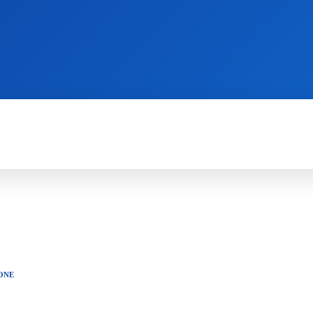
WII
PS4
X360
X-ONE
3DS
ONE