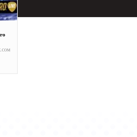
ro
K.COM