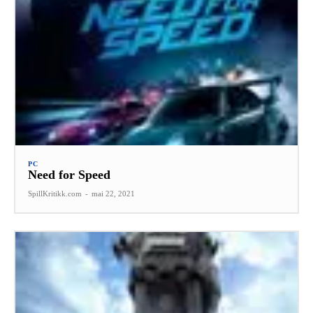
PC
Need for Speed
SpillKritikk.com
-
mai 22, 2021