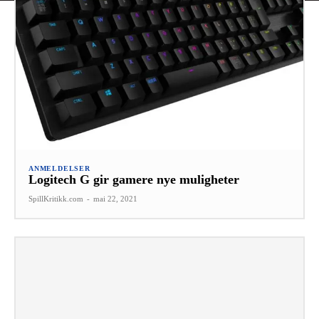
ANMELDELSER
Logitech G gir gamere nye muligheter
SpillKritikk.com
-
mai 22, 2021