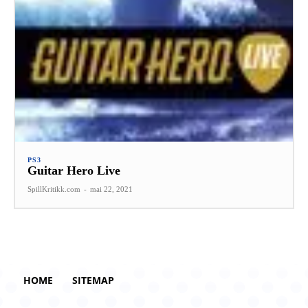
PS3
Guitar Hero Live
SpillKritikk.com
-
mai 22, 2021
HOME
SITEMAP