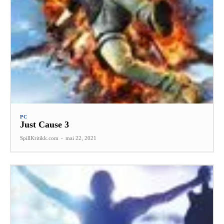
PC
Just Cause 3
SpillKritikk.com
-
mai 22, 2021