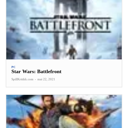
PC
Star Wars: Battlefront
SpillKritikk.com
-
mai 22, 2021