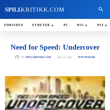
SPILL
KRITIKK.COM
FORSIDEN
NYHETER
PC
WII
PS4
Need for Speed: Undercover
MAI 22, 2021
BY
SPILLKRITIKK.COM
PC
PS3
WII
X360