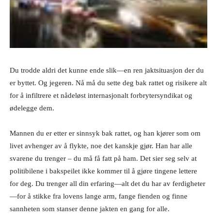
Du trodde aldri det kunne ende slik—en ren jaktsituasjon der du
er byttet. Og jegeren. Nå må du sette deg bak rattet og risikere alt
for å infiltrere et nådeløst internasjonalt forbrytersyndikat og
ødelegge dem.
Mannen du er etter er sinnsyk bak rattet, og han kjører som om
livet avhenger av å flykte, noe det kanskje gjør. Han har alle
svarene du trenger – du må få fatt på ham. Det sier seg selv at
politibilene i bakspeilet ikke kommer til å gjøre tingene lettere
for deg. Du trenger all din erfaring—alt det du har av ferdigheter
—for å stikke fra lovens lange arm, fange fienden og finne
sannheten som stanser denne jakten en gang for alle.