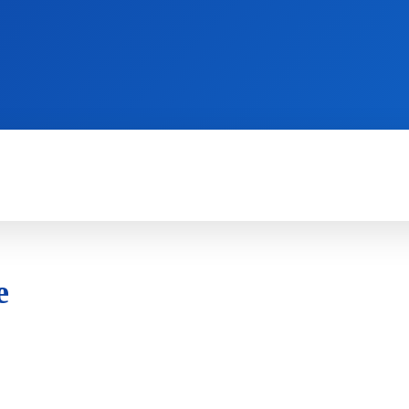
WII
PS4
X360
X-ONE
3DS
e