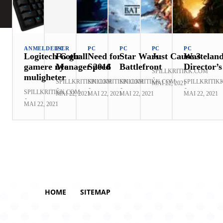
ANMELDELSER
PC
PC
PC
PC
PC
Logitech G gir
Football
Need for
Star Wars:
Just Cause 3
Wasteland
gamere nye
Manager 2016
Speed
Battlefront
Director’
SPILLKRITIKK.COM
muligheter
-
SPILLKRITIKK.COM
SPILLKRITIKK.COM
SPILLKRITIKK.COM
SPILLKRITIK
MAI 22, 2021
-
-
-
-
SPILLKRITIKK.COM
MAI 22, 2021
MAI 22, 2021
MAI 22, 2021
MAI 22, 2021
-
MAI 22, 2021
HOME
SITEMAP