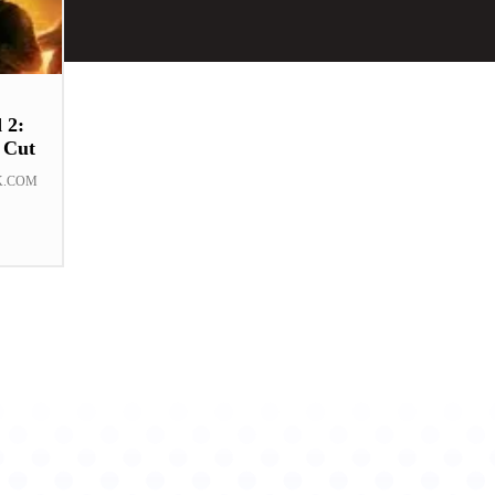
 2:
s Cut
K.COM