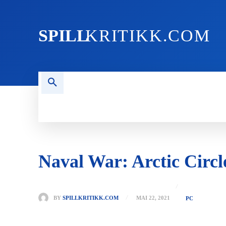
SPILL
KRITIKK.COM
FORSIDEN
NYHETER
PC
Naval War: Arctic Circl
BY
SPILLKRITIKK.COM
MAI 22, 2021
PC