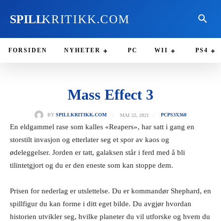
SPILL
KRITIKK.COM
FORSIDEN
NYHETER
PC
WII
PS4
Mass Effect 3
MAI 22, 2021
BY
SPILLKRITIKK.COM
PC
PS3
X360
En eldgammel rase som kalles «Reapers», har satt i gang en
storstilt invasjon og etterlater seg et spor av kaos og
ødeleggelser. Jorden er tatt, galaksen står i ferd med å bli
tilintetgjort og du er den eneste som kan stoppe dem.
Prisen for nederlag er utslettelse. Du er kommandør Shephard, en
spillfigur du kan forme i ditt eget bilde. Du avgjør hvordan
historien utvikler seg, hvilke planeter du vil utforske og hvem du