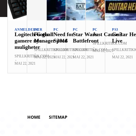
ANMELDELSER
PC
PC
PC
PC
PS3
Logitech G gir
Football
Need for
Star Wars:
Just Cause 3
Guitar He
gamere nye
Manager 2016
Speed
Battlefront
Live
SPILLKRITIKK.COM
muligheter
-
SPILLKRITIKK.COM
SPILLKRITIKK.COM
SPILLKRITIKK.COM
SPILLKRITIK
MAI 22, 2021
-
-
-
-
SPILLKRITIKK.COM
MAI 22, 2021
MAI 22, 2021
MAI 22, 2021
MAI 22, 2021
-
MAI 22, 2021
HOME
SITEMAP