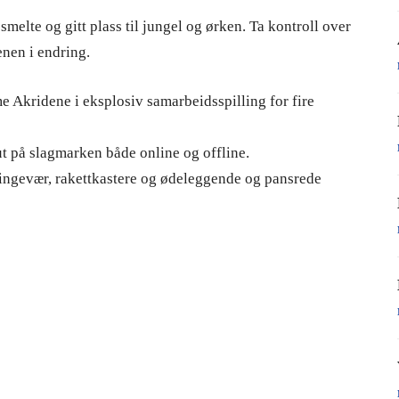
 smelte og gitt plass til jungel og ørken. Ta kontroll over
enen i endring.
Akridene i eksplosiv samarbeidsspilling for fire
ut på slagmarken både online og offline.
kingevær, rakettkastere og ødeleggende og pansrede