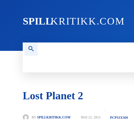
SPILL
KRITIKK.COM
FORSIDEN
NYHETER
PC
Lost Planet 2
BY
SPILLKRITIKK.COM
MAI 22, 2021
PC
PS3
X360