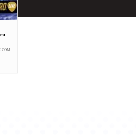
ro
K.COM