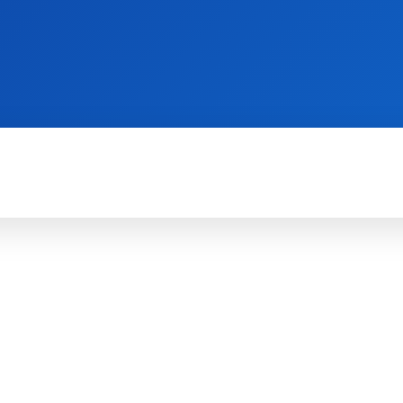
WII
PS4
X360
X-ONE
3DS