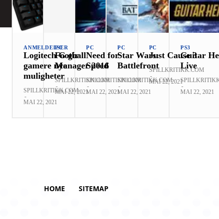
ANMELDELSER
PC
PC
PC
PC
PS3
Logitech G gir
Football
Need for
Star Wars:
Just Cause 3
Guitar He
gamere nye
Manager 2016
Speed
Battlefront
Live
SPILLKRITIKK.COM
muligheter
-
SPILLKRITIKK.COM
SPILLKRITIKK.COM
SPILLKRITIKK.COM
SPILLKRITIK
MAI 22, 2021
-
-
-
-
SPILLKRITIKK.COM
MAI 22, 2021
MAI 22, 2021
MAI 22, 2021
MAI 22, 2021
-
MAI 22, 2021
HOME
SITEMAP