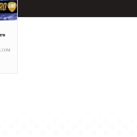
ro
K.COM