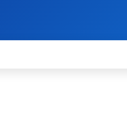
WII
PS4
X360
X-ONE
3DS