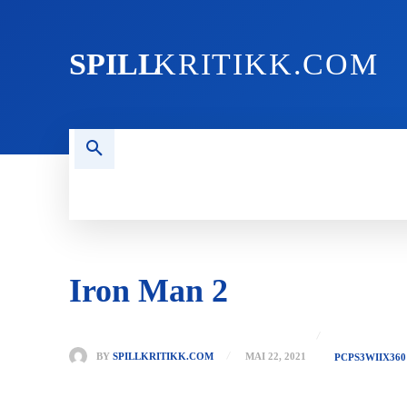
SPILL
KRITIKK.COM
FORSIDEN
NYHETER
PC
Iron Man 2
BY
SPILLKRITIKK.COM
MAI 22, 2021
PC
PS3
WII
X360