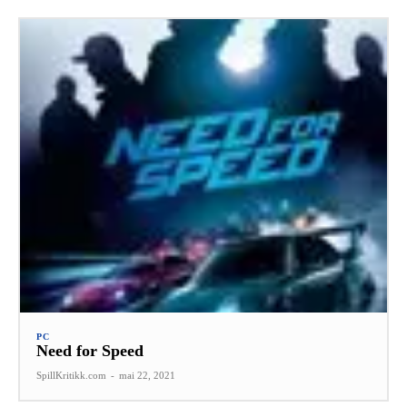
PC
Need for Speed
SpillKritikk.com
-
mai 22, 2021