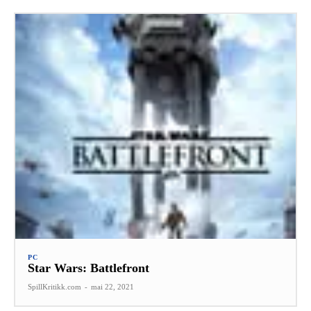
PC
Star Wars: Battlefront
SpillKritikk.com
-
mai 22, 2021