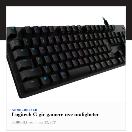
ANMELDELSER
Logitech G gir gamere nye muligheter
SpillKritikk.com
-
mai 22, 2021