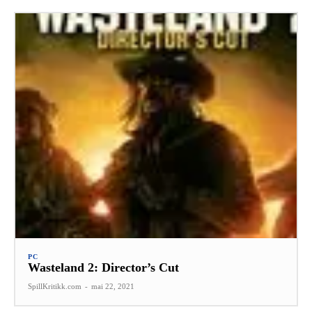
PC
Wasteland 2: Director’s Cut
SpillKritikk.com
-
mai 22, 2021