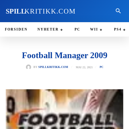
SPILL
KRITIKK.COM
FORSIDEN
NYHETER
PC
WII
PS4
Football Manager 2009
MAI 22, 2021
BY
SPILLKRITIKK.COM
PC