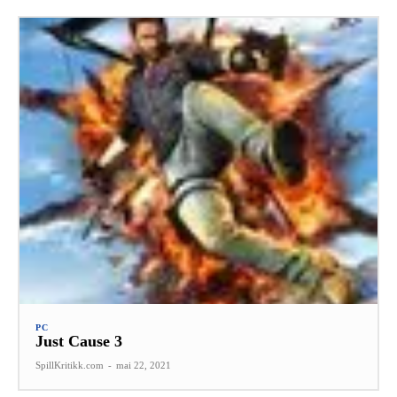
PC
Just Cause 3
SpillKritikk.com
-
mai 22, 2021