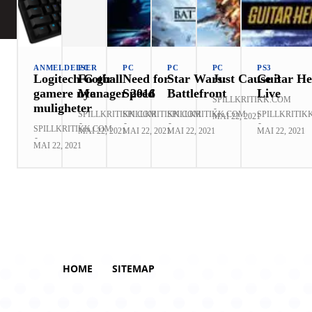
ANMELDELSER
PC
PC
PC
PC
PS3
Logitech G gir
Football
Need for
Star Wars:
Just Cause 3
Guitar He
gamere nye
Manager 2016
Speed
Battlefront
Live
SPILLKRITIKK.COM
muligheter
-
SPILLKRITIKK.COM
SPILLKRITIKK.COM
SPILLKRITIKK.COM
SPILLKRITIK
MAI 22, 2021
-
-
-
-
SPILLKRITIKK.COM
MAI 22, 2021
MAI 22, 2021
MAI 22, 2021
MAI 22, 2021
-
MAI 22, 2021
HOME
SITEMAP