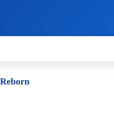
WII
PS4
X360
X-ONE
3DS
 Reborn