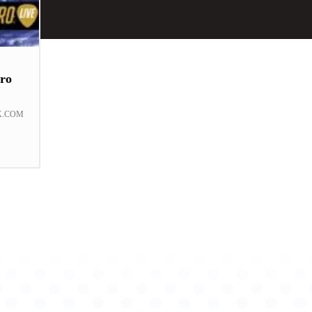
ro
K.COM