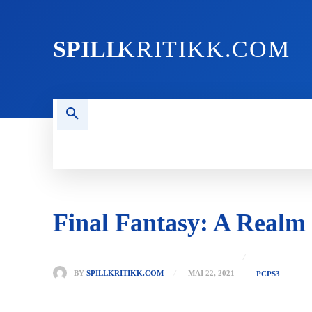
SPILL
KRITIKK.COM
FORSIDEN
NYHETER
PC
Final Fantasy: A Realm
BY
SPILLKRITIKK.COM
MAI 22, 2021
PC
PS3