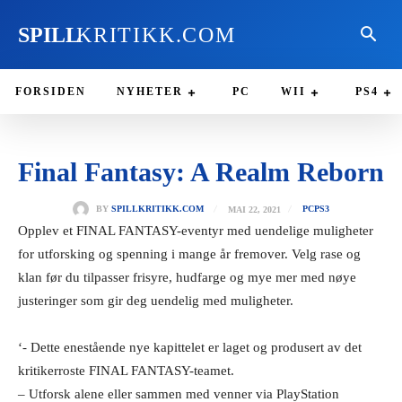
SPILL
KRITIKK.COM
FORSIDEN
NYHETER
PC
WII
PS4
Final Fantasy: A Realm Reborn
MAI 22, 2021
BY
SPILLKRITIKK.COM
PC
PS3
Opplev et FINAL FANTASY-eventyr med uendelige muligheter
for utforsking og spenning i mange år fremover. Velg rase og
klan før du tilpasser frisyre, hudfarge og mye mer med nøye
justeringer som gir deg uendelig med muligheter.
‘- Dette enestående nye kapittelet er laget og produsert av det
kritikerroste FINAL FANTASY-teamet.
– Utforsk alene eller sammen med venner via PlayStation