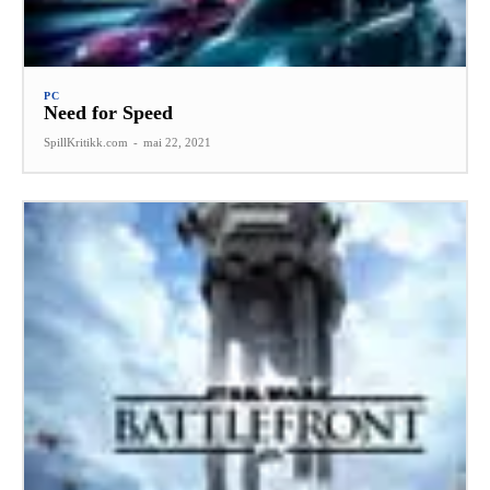
PC
Need for Speed
SpillKritikk.com
-
mai 22, 2021