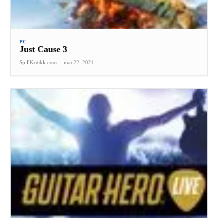
PC
Just Cause 3
SpillKritikk.com
-
mai 22, 2021