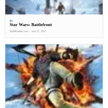
PC
Star Wars: Battlefront
SpillKritikk.com
-
mai 22, 2021