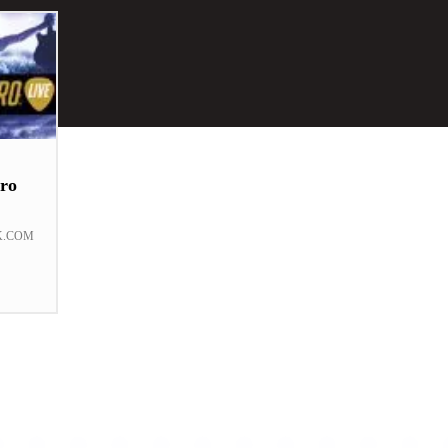
ro
K.COM