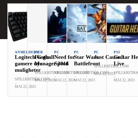
ANMELDELSER
PC
PC
PC
PC
PS3
Logitech G gir
Football
Need for
Star Wars:
Just Cause 3
Guitar He
gamere nye
Manager 2016
Speed
Battlefront
Live
SPILLKRITIKK.COM
muligheter
-
SPILLKRITIKK.COM
SPILLKRITIKK.COM
SPILLKRITIKK.COM
SPILLKRITIK
MAI 22, 2021
-
-
-
-
SPILLKRITIKK.COM
MAI 22, 2021
MAI 22, 2021
MAI 22, 2021
MAI 22, 2021
-
MAI 22, 2021