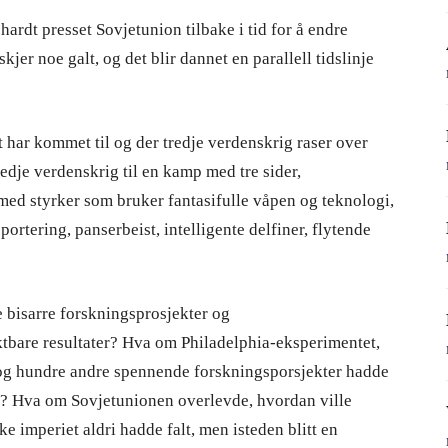
 hardt presset Sovjetunion tilbake i tid for å endre
kjer noe galt, og det blir dannet en parallell tidslinje
 har kommet til og der tredje verdenskrig raser over
tredje verdenskrig til en kamp med tre sider,
 med styrker som bruker fantasifulle våpen og teknologi,
ortering, panserbeist, intelligente delfiner, flytende
e bisarre forskningsprosjekter og
uktbare resultater? Hva om Philadelphia-eksperimentet,
t, og hundre andre spennende forskningsporsjekter hadde
n? Hva om Sovjetunionen overlevde, hvordan ville
e imperiet aldri hadde falt, men isteden blitt en