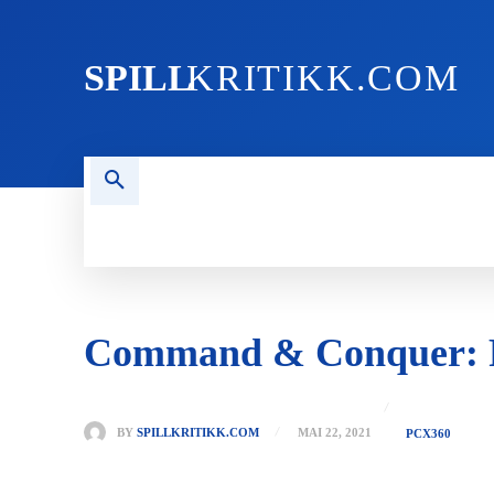
SPILL
KRITIKK.COM
FORSIDEN
NYHETER
PC
Command & Conquer: R
BY
SPILLKRITIKK.COM
MAI 22, 2021
PC
X360