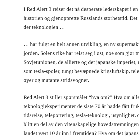
I Red Alert 3 reiser det nå desperate lederskapet i en
historien og gjenopprette Russlands storhetstid. Det s
der teknologien …
… har fulgt en helt annen utvikling, en ny supermakt
jorden. Solens rike har reist seg i øst, noe som gjør 
Sovjetunionen, de allierte og det japanske imperiet,
som tesla-spoler, tungt bevæpnede krigsluftskip, telep
øyer og mutante stridsvogner.
Red Alert 3 stiller spørsmålet “hva om?” Hva om all
teknologieksperimenter de siste 70 år hadde fått fr
tidsreise, teleportering, tesla-teknologi, usynlighe
blitt en del av den vitenskapelige hovedstrømninge
landet vært 10 år inn i fremtiden? Hva om det japansk