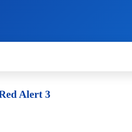
WII
PS4
X360
X-ONE
3DS
ed Alert 3