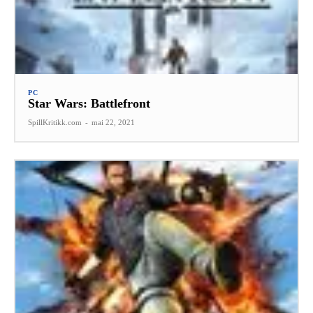
PC
Star Wars: Battlefront
SpillKritikk.com
-
mai 22, 2021