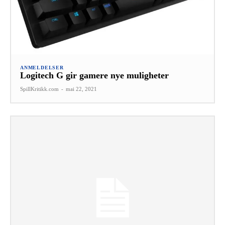
ANMELDELSER
Logitech G gir gamere nye muligheter
SpillKritikk.com
-
mai 22, 2021