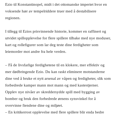
Ezio til Konstantinopel, midt i det ottomanske imperiet hvor en
voksende hær av tempelriddere truer med å destabilisere
regionen.
I tillegg til Ezios prisvinnende historie, kommer en raffinert og
utvidet spillopplevelse for flere spillere tilbake med nye moduser,
kart og rollefigurer som lar deg teste dine ferdigheter som
leiemorder mot andre fra hele verden.
– Få de livsfarlige ferdighetene til en klokere, mer effektiv og
mer dødbringende Ezio. Du kan raskt eliminere motstanderne
dine ved å bruke et nytt arsenal av våpen og ferdigheter, slik som
forbedrede kamper mann mot mann og med kastestjerner.
Opplev nye nivåer av skreddersydde spill med bygging av
bomber og bruk den forbedrede ørnens synsvinkel for å
overvinne fiendene dine og miljøet.
– En kritikerrost opplevelse med flere spillere blir enda bedre