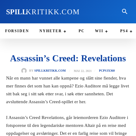
SPILL
KRITIKK.COM
FORSIDEN
NYHETER
PC
WII
PS4
Assassin’s Creed: Revelations
MAI 22, 2021
BY
SPILLKRITIKK.COM
PC
PS3
X360
Når en mann har vunnet alle kampene og slått sine fiender, hva
mer finnes det som han kan oppnå? Ezio Auditore må legge livet
sitt bak seg i sitt søk etter svar, i søk etter sannheten. Det
avsluttende Assassin’s Creed-spillet er her.
I Assassin’s Creed Revelations, går leiemorderen Ezio Auditore i
fotsporene til den legendariske mentoren Altair på en reise med
oppdagelser og avsløringer. Det er en farlig reise som vil bringe