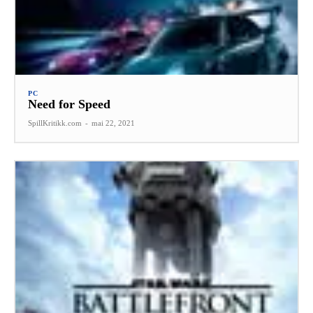
PC
Need for Speed
SpillKritikk.com
-
mai 22, 2021