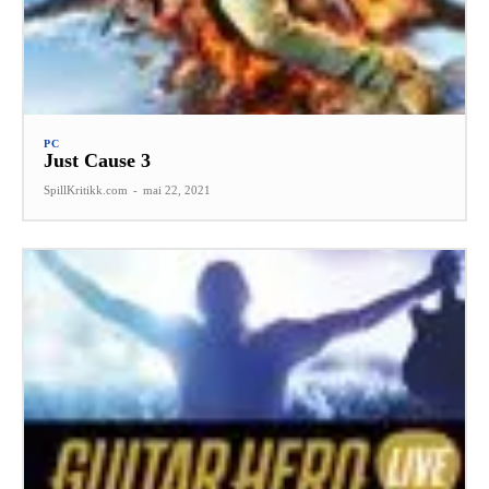
PC
Just Cause 3
SpillKritikk.com
-
mai 22, 2021