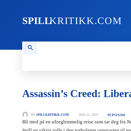
SPILL
KRITIKK.COM
FORSIDEN
NYHETER
PC
Assassin’s Creed: Libe
BY
SPILLKRITIKK.COM
MAI 22, 2021
PC
PS3
X360
Bli med på en uforglemmelig reise som tar deg fra N
Spill en viktig rolle i den turbulente oppstarten til 