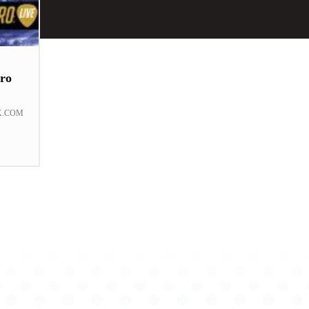
ro
K.COM