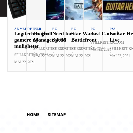
ANMELDELSER
PC
PC
PC
PC
PS3
Logitech G gir
Football
Need for
Star Wars:
Just Cause 3
Guitar He
gamere nye
Manager 2016
Speed
Battlefront
Live
SPILLKRITIKK.COM
muligheter
-
SPILLKRITIKK.COM
SPILLKRITIKK.COM
SPILLKRITIKK.COM
SPILLKRITIK
MAI 22, 2021
-
-
-
-
SPILLKRITIKK.COM
MAI 22, 2021
MAI 22, 2021
MAI 22, 2021
MAI 22, 2021
-
MAI 22, 2021
HOME
SITEMAP