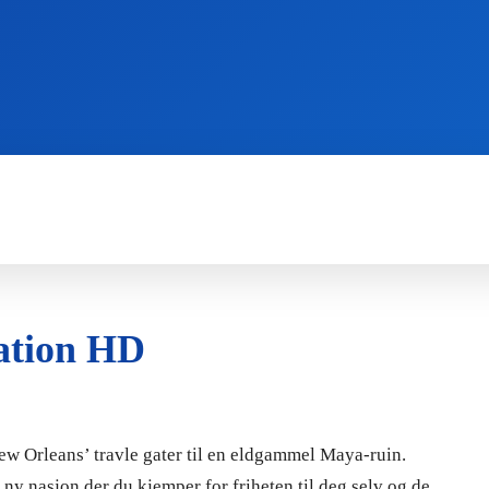
WII
PS4
X360
X-ONE
3DS
ration HD
ew Orleans’ travle gater til en eldgammel Maya-ruin.
en ny nasjon der du kjemper for friheten til deg selv og de