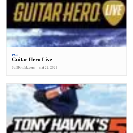
PS3
Guitar Hero Live
SpillKritikk.com
-
mai 22, 2021