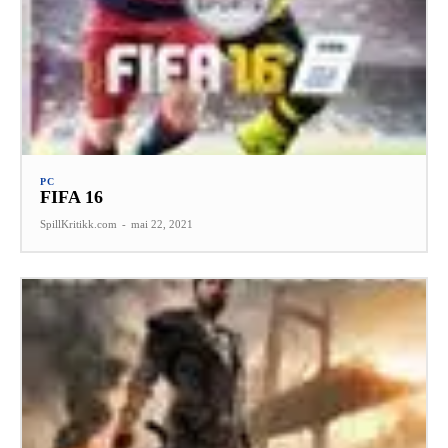
PC
FIFA 16
SpillKritikk.com
-
mai 22, 2021