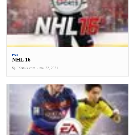
PS3
NHL 16
SpillKritikk.com
-
mai 22, 2021