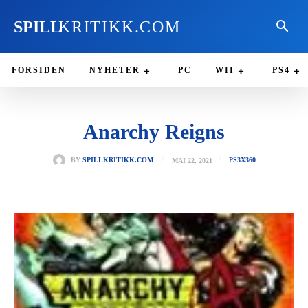
SPILL
KRITIKK.COM
FORSIDEN
NYHETER
PC
WII
PS4
Anarchy Reigns
MAI 22, 2021
BY
SPILLKRITIKK.COM
PS3
X360