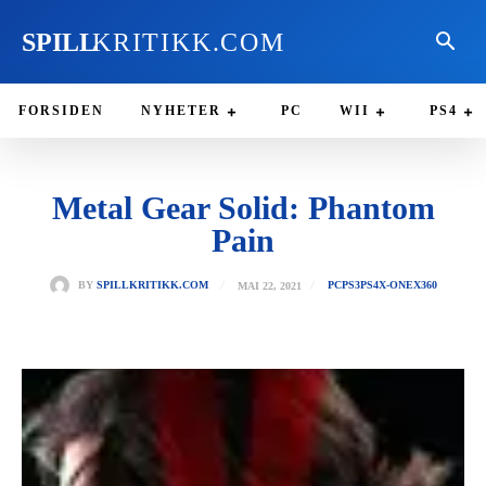
SPILL
KRITIKK.COM
FORSIDEN
NYHETER
PC
WII
PS4
Metal Gear Solid: Phantom
Pain
MAI 22, 2021
BY
SPILLKRITIKK.COM
PC
PS3
PS4
X-ONE
X360