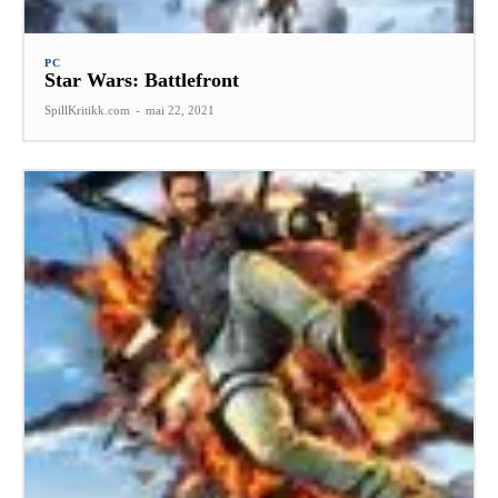
PC
Star Wars: Battlefront
SpillKritikk.com
-
mai 22, 2021