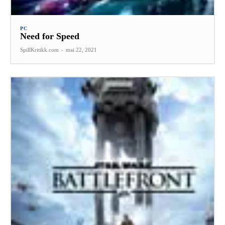
PC
Need for Speed
SpillKritikk.com
-
mai 22, 2021