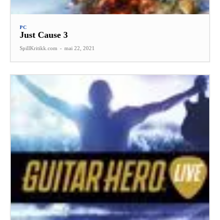
PC
Just Cause 3
SpillKritikk.com
-
mai 22, 2021