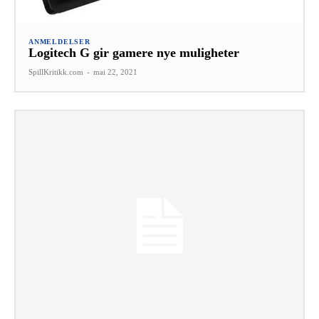
ANMELDELSER
Logitech G gir gamere nye muligheter
SpillKritikk.com
-
mai 22, 2021