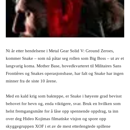
Ni år etter hendelsene i Metal Gear Solid V: Ground Zeroes,
kommer Snake – som nå påtar seg rollen som Big Boss – ut av et
langvarig koma. Mother Base, hovedkvarteret til Militaires Sans
Frontières og Snakes operasjonsbase, har falt og Snake har ingen
minner fra de siste 10 årene.
Med en kald krig som bakteppe, er Snake i høyeste grad bevisst
behovet for hevn og, enda viktigere, svar. Bruk en hvilken som
helst fremgangsmåte for å låse opp spennende oppdrag, ta inn
over deg Hideo Kojimas filmatiske visjon og spore opp
skyggegruppen XOF i et av de mest etterlengtede spillene