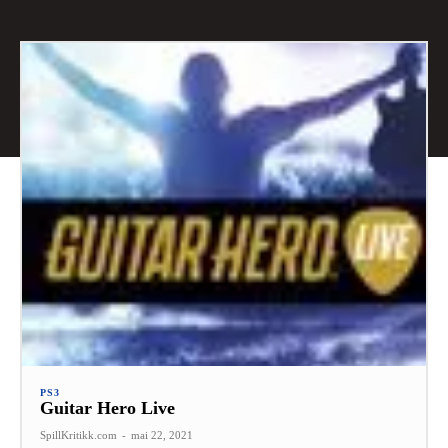
PS3
Guitar Hero Live
SpillKritikk.com
-
mai 22, 2021