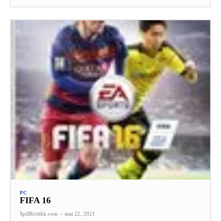
PC
FIFA 16
SpillKritikk.com
-
mai 22, 2021