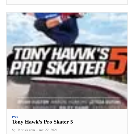
PS3
Tony Hawk’s Pro Skater 5
SpillKritikk.com
-
mai 22, 2021