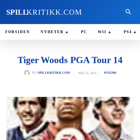
SPILL
KRITIKK.COM
FORSIDEN
NYHETER
PC
WII
PS4
Tiger Woods PGA Tour 14
MAI 22, 2021
BY
SPILLKRITIKK.COM
PS3
X360