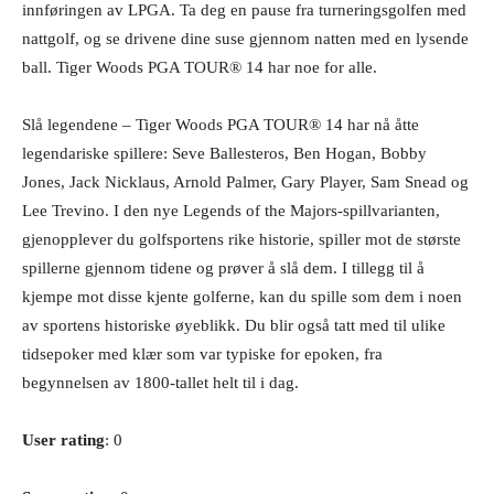
innføringen av LPGA. Ta deg en pause fra turneringsgolfen med
nattgolf, og se drivene dine suse gjennom natten med en lysende
ball. Tiger Woods PGA TOUR® 14 har noe for alle.
Slå legendene – Tiger Woods PGA TOUR® 14 har nå åtte
legendariske spillere: Seve Ballesteros, Ben Hogan, Bobby
Jones, Jack Nicklaus, Arnold Palmer, Gary Player, Sam Snead og
Lee Trevino. I den nye Legends of the Majors-spillvarianten,
gjenopplever du golfsportens rike historie, spiller mot de største
spillerne gjennom tidene og prøver å slå dem. I tillegg til å
kjempe mot disse kjente golferne, kan du spille som dem i noen
av sportens historiske øyeblikk. Du blir også tatt med til ulike
tidsepoker med klær som var typiske for epoken, fra
begynnelsen av 1800-tallet helt til i dag.
User rating
: 0