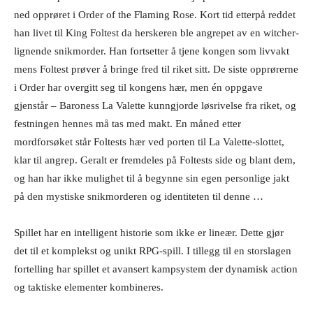
ned opprøret i Order of the Flaming Rose. Kort tid etterpå reddet
han livet til King Foltest da herskeren ble angrepet av en witcher-
lignende snikmorder. Han fortsetter å tjene kongen som livvakt
mens Foltest prøver å bringe fred til riket sitt. De siste opprørerne
i Order har overgitt seg til kongens hær, men én oppgave
gjenstår – Baroness La Valette kunngjorde løsrivelse fra riket, og
festningen hennes må tas med makt. En måned etter
mordforsøket står Foltests hær ved porten til La Valette-slottet,
klar til angrep. Geralt er fremdeles på Foltests side og blant dem,
og han har ikke mulighet til å begynne sin egen personlige jakt
på den mystiske snikmorderen og identiteten til denne …
Spillet har en intelligent historie som ikke er lineær. Dette gjør
det til et komplekst og unikt RPG-spill. I tillegg til en storslagen
fortelling har spillet et avansert kampsystem der dynamisk action
og taktiske elementer kombineres.