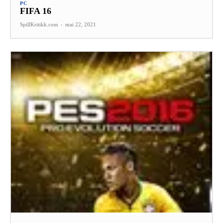
PC
FIFA 16
SpillKritikk.com
-
mai 22, 2021