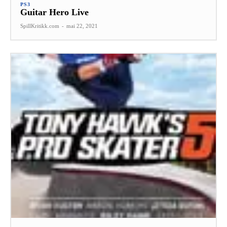
PS3
Guitar Hero Live
SpillKritikk.com
-
mai 22, 2021