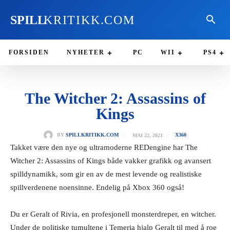
SPILL
KRITIKK.COM
FORSIDEN
NYHETER
PC
WII
PS4
The Witcher 2: Assassins of
Kings
MAI 22, 2021
BY
SPILLKRITIKK.COM
X360
Takket være den nye og ultramoderne REDengine har The
Witcher 2: Assassins of Kings både vakker grafikk og avansert
spilldynamikk, som gir en av de mest levende og realistiske
spillverdenene noensinne. Endelig på Xbox 360 også!
Du er Geralt of Rivia, en profesjonell monsterdreper, en witcher.
Under de politiske tumultene i Temeria hjalp Geralt til med å roe