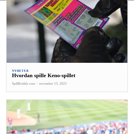
NYHETER
Hvordan spille Keno-spillet
SpillKritikk.com
-
november 13, 2023