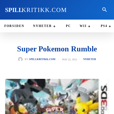
SPILL
KRITIKK.COM
FORSIDEN
NYHETER
PC
WII
PS4
Super Pokemon Rumble
MAI 22, 2021
BY
SPILLKRITIKK.COM
NYHETER