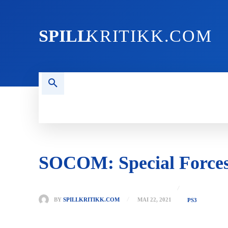
SPILL
KRITIKK.COM
FORSIDEN
NYHETER
PC
SOCOM: Special Force
BY
SPILLKRITIKK.COM
MAI 22, 2021
PS3