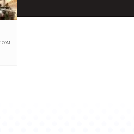
K.COM