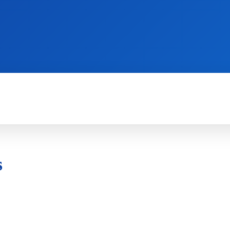
WII
PS4
X360
X-ONE
3DS
s