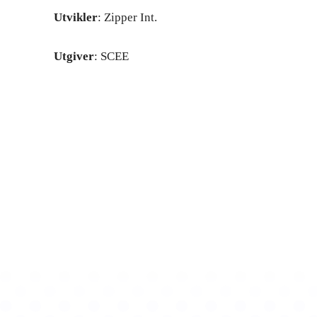
Utvikler
: Zipper Int.
Utgiver
: SCEE