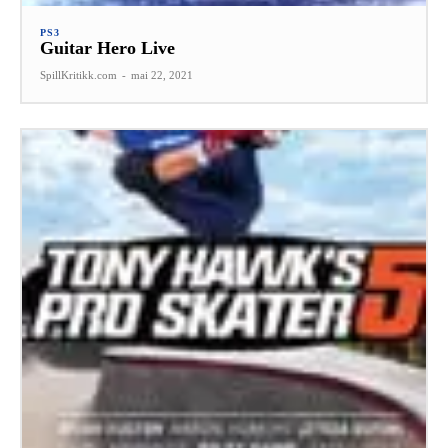
PS3
Guitar Hero Live
SpillKritikk.com
-
mai 22, 2021