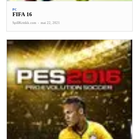
PC
FIFA 16
SpillKritikk.com
-
mai 22, 2021