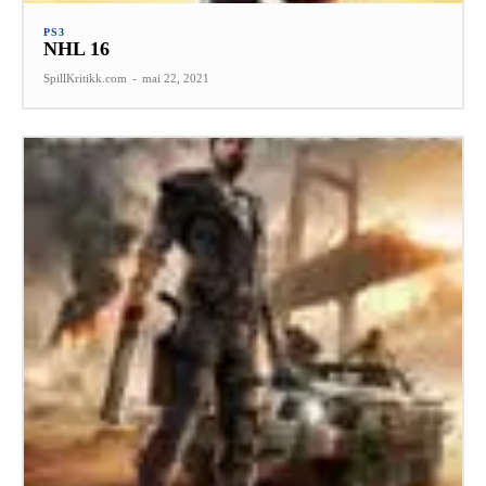
PS3
NHL 16
SpillKritikk.com
-
mai 22, 2021