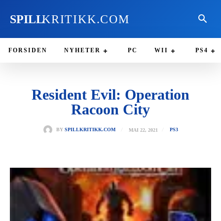
SPILL
KRITIKK.COM
FORSIDEN
NYHETER
PC
WII
PS4
Resident Evil: Operation
Racoon City
MAI 22, 2021
BY
SPILLKRITIKK.COM
PS3