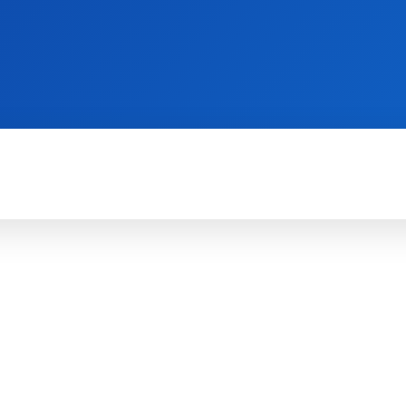
WII
PS4
X360
X-ONE
3DS