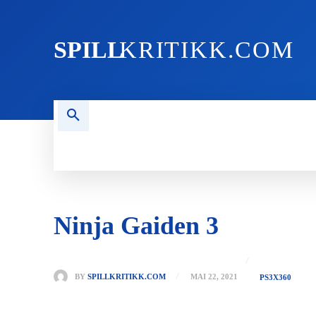
SPILL
KRITIKK.COM
FORSIDEN
NYHETER
PC
Ninja Gaiden 3
BY
SPILLKRITIKK.COM
MAI 22, 2021
PS3
X360