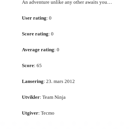
An adventure unlike any other awaits you…
User rating
: 0
Score rating
: 0
Average rating
: 0
Score
: 65
Lansering
: 23. mars 2012
Utvikler
: Team Ninja
Utgiver
: Tecmo