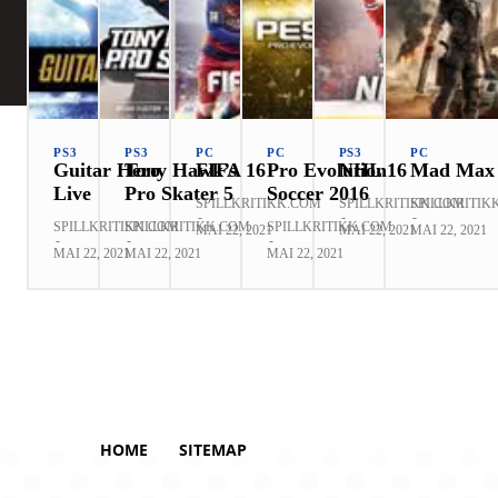
PS3
PS3
PC
PC
PS3
PC
Guitar Hero
Tony Hawk’s
FIFA 16
Pro Evolution
NHL 16
Mad Max
Live
Pro Skater 5
Soccer 2016
SPILLKRITIKK.COM
SPILLKRITIKK.COM
SPILLKRITIK
-
-
-
SPILLKRITIKK.COM
SPILLKRITIKK.COM
SPILLKRITIKK.COM
MAI 22, 2021
MAI 22, 2021
MAI 22, 2021
-
-
-
MAI 22, 2021
MAI 22, 2021
MAI 22, 2021
HOME
SITEMAP