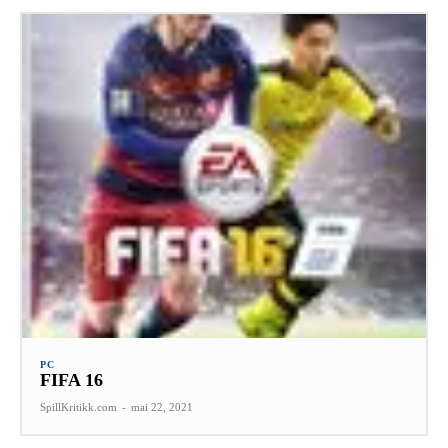
PC
FIFA 16
SpillKritikk.com
-
mai 22, 2021