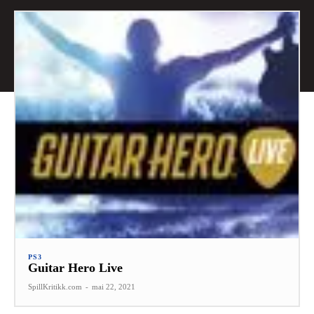
PS3
Guitar Hero Live
SpillKritikk.com
-
mai 22, 2021