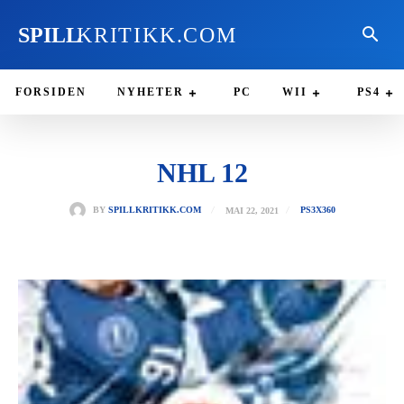
SPILL
KRITIKK.COM
FORSIDEN
NYHETER
PC
WII
PS4
NHL 12
MAI 22, 2021
BY
SPILLKRITIKK.COM
PS3
X360