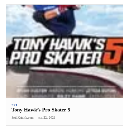
PS3
Tony Hawk’s Pro Skater 5
SpillKritikk.com
-
mai 22, 2021