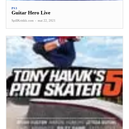
PS3
Guitar Hero Live
SpillKritikk.com
-
mai 22, 2021