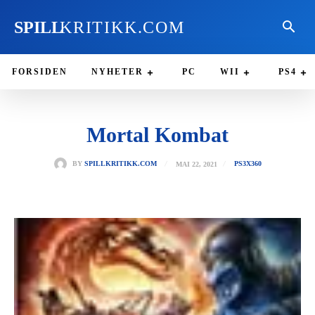
SPILL
KRITIKK.COM
FORSIDEN
NYHETER
PC
WII
PS4
Mortal Kombat
MAI 22, 2021
BY
SPILLKRITIKK.COM
PS3
X360