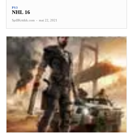
PS3
NHL 16
SpillKritikk.com
-
mai 22, 2021