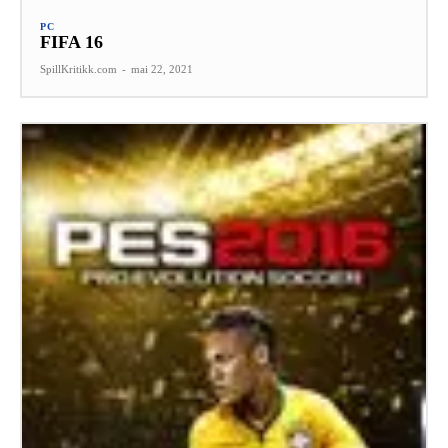
PC
FIFA 16
SpillKritikk.com
-
mai 22, 2021