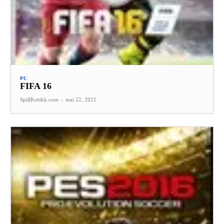
PC
FIFA 16
SpillKritikk.com
-
mai 22, 2021