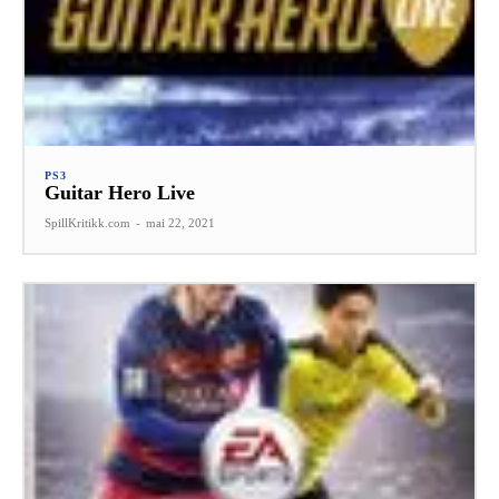
PS3
Guitar Hero Live
SpillKritikk.com
-
mai 22, 2021