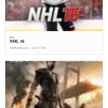
PS3
NHL 16
SpillKritikk.com
-
mai 22, 2021