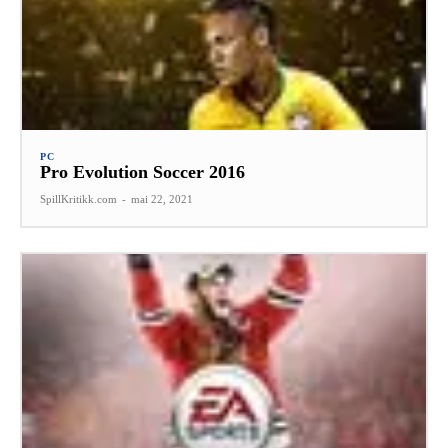
PC
Pro Evolution Soccer 2016
SpillKritikk.com
-
mai 22, 2021