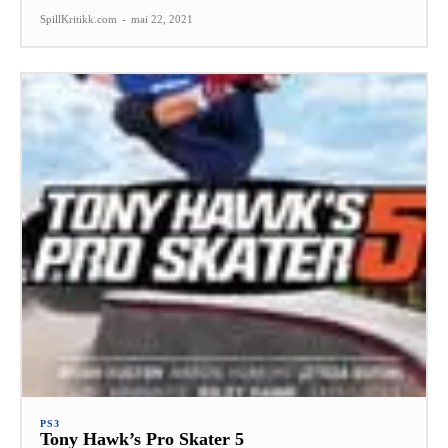
SpillKritikk.com
-
mai 22, 2021
PS3
Tony Hawk’s Pro Skater 5