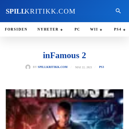
SPILL
KRITIKK.COM
FORSIDEN
NYHETER
PC
WII
PS4
inFamous 2
MAI 22, 2021
BY
SPILLKRITIKK.COM
PS3