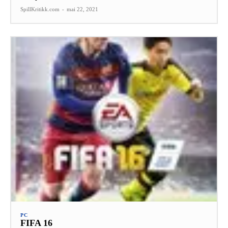
SpillKritikk.com
-
mai 22, 2021
PC
FIFA 16