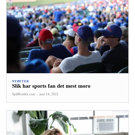
NYHETER
Slik har sports fan det mest moro
SpillKritikk.com
-
juni 14, 2022