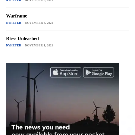
NYHETER
NOVEMBER 6, 2021
Warframe
NYHETER
NOVEMBER 3, 2021
Bless Unleashed
NYHETER
NOVEMBER 1, 2021