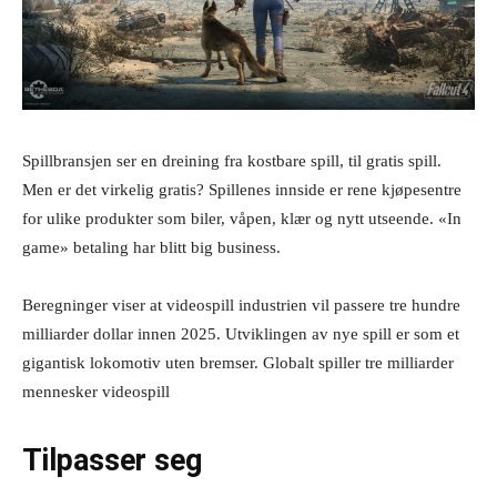
Spillbransjen ser en dreining fra kostbare spill, til gratis spill.
Men er det virkelig gratis? Spillenes innside er rene kjøpesentre
for ulike produkter som biler, våpen, klær og nytt utseende. «In
game» betaling har blitt big business.
Beregninger viser at videospill industrien vil passere tre hundre
milliarder dollar innen 2025. Utviklingen av nye spill er som et
gigantisk lokomotiv uten bremser. Globalt spiller tre milliarder
mennesker videospill
Tilpasser seg