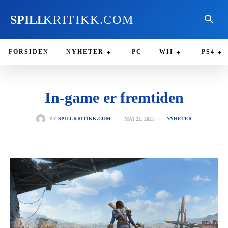
SPILL
KRITIKK.COM
FORSIDEN
NYHETER
PC
WII
PS4
In-game er fremtiden
MAI 22, 2021
BY
SPILLKRITIKK.COM
NYHETER