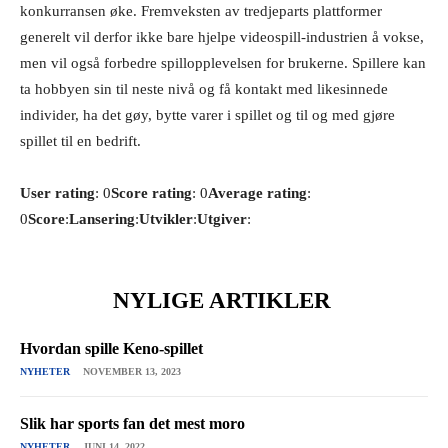
konkurransen øke. Fremveksten av tredjeparts plattformer
generelt vil derfor ikke bare hjelpe videospill-industrien å vokse,
men vil også forbedre spillopplevelsen for brukerne. Spillere kan
ta hobbyen sin til neste nivå og få kontakt med likesinnede
individer, ha det gøy, bytte varer i spillet og til og med gjøre
spillet til en bedrift.
User rating
: 0
Score rating
: 0
Average rating
:
0
Score
:
Lansering
:
Utvikler
:
Utgiver
:
NYLIGE ARTIKLER
Hvordan spille Keno-spillet
NYHETER
NOVEMBER 13, 2023
Slik har sports fan det mest moro
NYHETER
JUNI 14, 2022