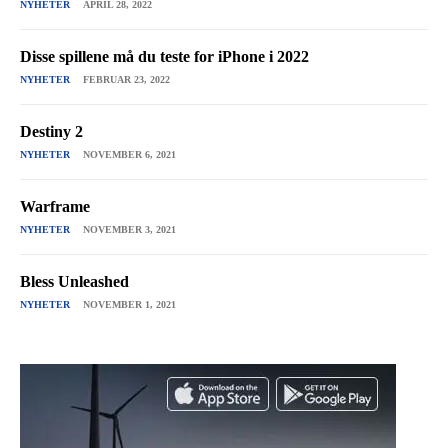
NYHETER
APRIL 28, 2022
Disse spillene må du teste for iPhone i 2022
NYHETER
FEBRUAR 23, 2022
Destiny 2
NYHETER
NOVEMBER 6, 2021
Warframe
NYHETER
NOVEMBER 3, 2021
Bless Unleashed
NYHETER
NOVEMBER 1, 2021