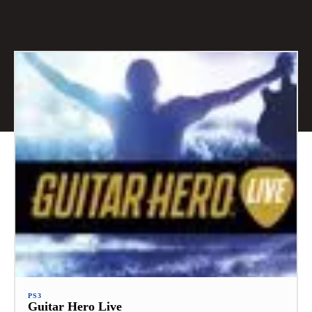
PS3
Guitar Hero Live