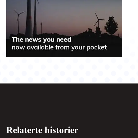
Relaterte historier