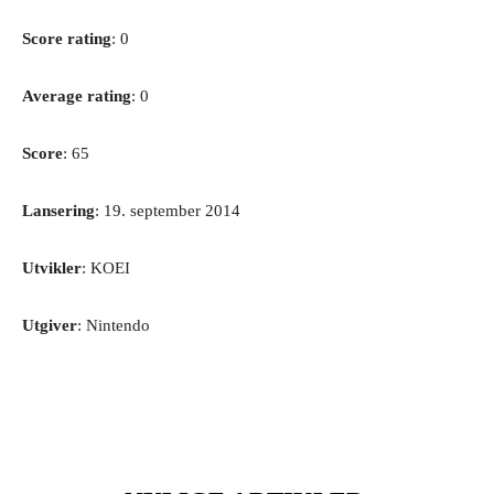
Score rating
: 0
Average rating
: 0
Score
: 65
Lansering
: 19. september 2014
Utvikler
: KOEI
Utgiver
: Nintendo