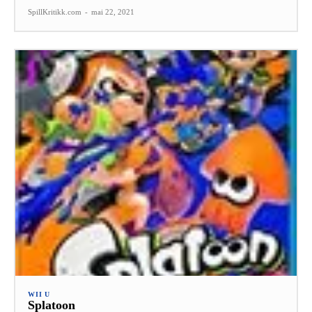
SpillKritikk.com
-
mai 22, 2021
WII U
Splatoon