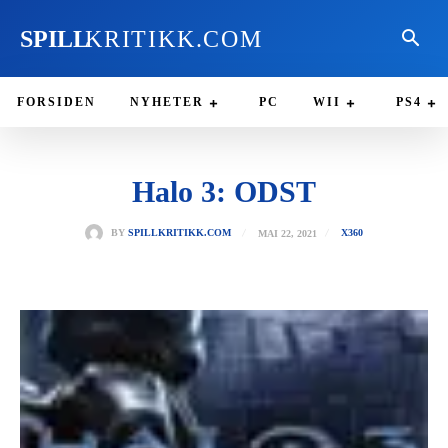
SPILL
KRITIKK.COM
FORSIDEN
NYHETER
PC
WII
PS4
Halo 3: ODST
MAI 22, 2021
BY
SPILLKRITIKK.COM
X360