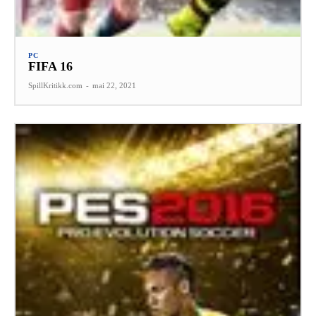
PC
FIFA 16
SpillKritikk.com
-
mai 22, 2021