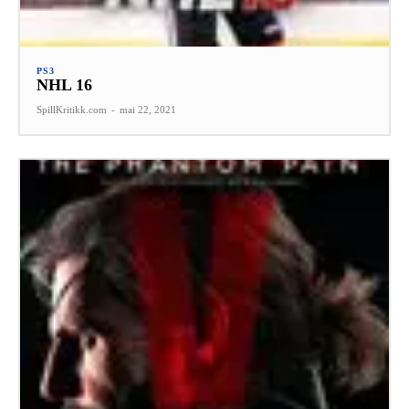
PS3
NHL 16
SpillKritikk.com
-
mai 22, 2021