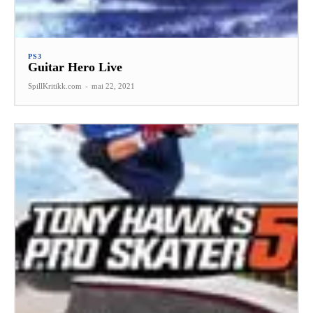
PS3
Guitar Hero Live
SpillKritikk.com
-
mai 22, 2021