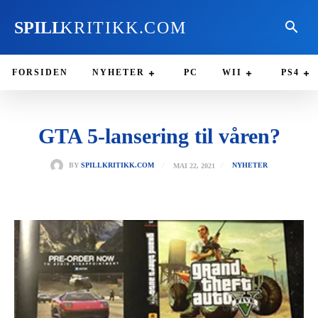
SPILL
KRITIKK.COM
FORSIDEN
NYHETER
PC
WII
PS4
GTA 5-lansering til våren?
MAI 22, 2021
BY
SPILLKRITIKK.COM
NYHETER