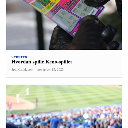
NYHETER
Hvordan spille Keno-spillet
SpillKritikk.com
-
november 13, 2023